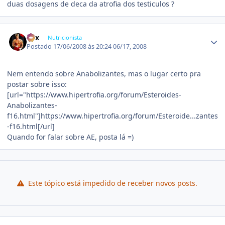
duas dosagens de deca da atrofia dos testiculos ?
Estatísticas do autor
Fox
Nutricionista
Postado
17/06/2008 às 20:24
06/17, 2008
Nem entendo sobre Anabolizantes, mas o lugar certo pra
postar sobre isso:
[url="https://www.hipertrofia.org/forum/Esteroides-
Anabolizantes-
f16.html"]https://www.hipertrofia.org/forum/Esteroide...zantes
-f16.html[/url]
Quando for falar sobre AE, posta lá =)
Este tópico está impedido de receber novos posts.