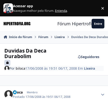
Ir para conteúdo
Acessar app
×
F
Navegue melhor pelo fórum.
Entenda
.
Fórum Hipertrofia.org
Entre
Início do fórum
Fórum
Lixeira
Duvidas Da Deca Durabo
Duvidas Da Deca
Durabolim
Seguidores
Por
biloca
17/06/2008 às 19:51
06/17, 2008
Em
Lixeira
Estatísticas do autor
biloca
Membro
Postado
17/06/2008 às 19:51
06/17, 2008