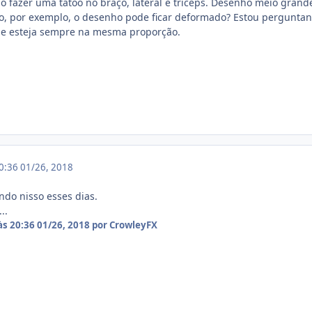
o fazer uma tatoo no braço, lateral e tríceps. Desenho meio grand
, por exemplo, o desenho pode ficar deformado? Estou perguntand
ele esteja sempre na mesma proporção.
20:36
01/26, 2018
do nisso esses dias.
..
às 20:36
01/26, 2018
por CrowleyFX