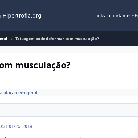
 Hipertrofia.org
Links importantes
F
eral
Tatuagem pode deformar com musculação?
com musculação?
culação em geral
20:31
01/26, 2018