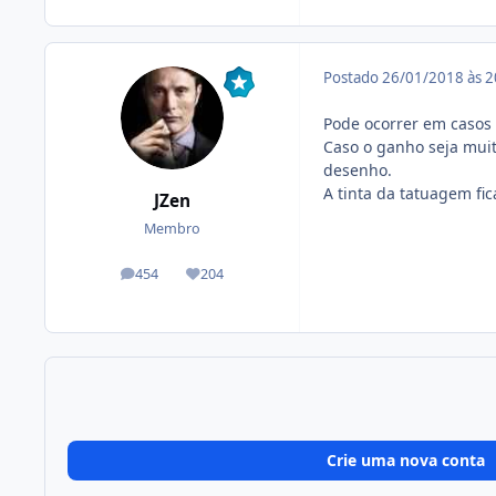
Postado
26/01/2018 às 
Pode ocorrer em casos
Caso o ganho seja mui
desenho.
A tinta da tatuagem fi
JZen
Membro
454
204
posts
Reputação
Crie uma nova conta