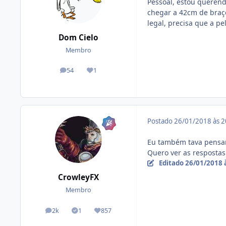
Pessoal, estou querend
chegar a 42cm de braço
legal, precisa que a p
Dom Cielo
Membro
54
1
posts
Reputação
Postado
26/01/2018 às 
Eu também tava pensan
Quero ver as respostas.
Editado
26/01/2018 
CrowleyFX
Membro
2k
1
857
posts
Tópicos solucionados
Reputação