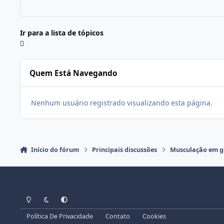
Ir para a lista de tópicos
Quem Está Navegando
Nenhum usuário registrado visualizando esta página.
Início do fórum
Principais discussões
Musculação em g
Modo Claro
Modo Escuro
Preferência do Sistema
Política De Privacidade
Contato
Cookies