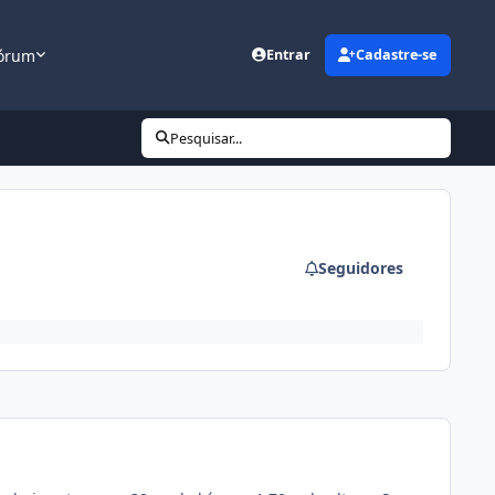
órum
Entrar
Cadastre-se
Pesquisar...
Seguidores