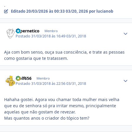
.
Editado
20/03/2026 às 00:33
03/20, 2026
por lucianob
Estatísticas do autor
Hipernetico
Membro
Postado
31/03/2018 às 16:49
03/31, 2018
Aja com bom senso, ouça sua consciência, e trate as pessoas
como gostaria que te tratassem.
Estatísticas do autor
wolf656
Membro
Postado
31/03/2018 às 22:56
03/31, 2018
Hahaha gostei. Agora vou chamar toda mulher mais velha
que eu de senhora só pra irritar mesmo, principalmente
aquelas que não gostam de revezar.
Mas quantos anos o criador do tópico tem?