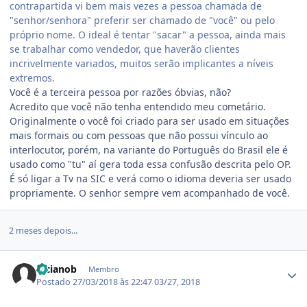
contrapartida vi bem mais vezes a pessoa chamada de
"senhor/senhora" preferir ser chamado de "você" ou pelo
próprio nome. O ideal é tentar "sacar" a pessoa, ainda mais
se trabalhar como vendedor, que haverão clientes
incrivelmente variados, muitos serão implicantes a níveis
extremos.
Você é a terceira pessoa por razões óbvias, não?
Acredito que você não tenha entendido meu cometário.
Originalmente o você foi criado para ser usado em situações
mais formais ou com pessoas que não possui vínculo ao
interlocutor, porém, na variante do Português do Brasil ele é
usado como "tu" aí gera toda essa confusão descrita pelo OP.
É só ligar a Tv na SIC e verá como o idioma deveria ser usado
propriamente. O senhor sempre vem acompanhado de você.
2 meses depois...
Estatísticas do autor
lucianob
Membro
Postado
27/03/2018 às 22:47
03/27, 2018