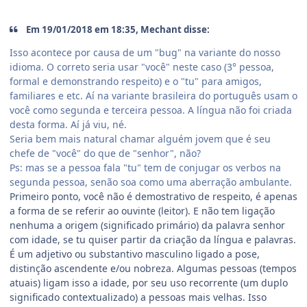
Em 19/01/2018 em 18:35, Mechant disse:
Isso acontece por causa de um "bug" na variante do nosso
idioma. O correto seria usar "você" neste caso (3° pessoa,
formal e demonstrando respeito) e o "tu" para amigos,
familiares e etc. Aí na variante brasileira do português usam o
você como segunda e terceira pessoa. A língua não foi criada
desta forma. Aí já viu, né.
Seria bem mais natural chamar alguém jovem que é seu
chefe de "você" do que de "senhor", não?
Ps: mas se a pessoa fala "tu" tem de conjugar os verbos na
segunda pessoa, senão soa como uma aberração ambulante.
Primeiro ponto, você não é demostrativo de respeito, é apenas
a forma de se referir ao ouvinte (leitor). E não tem ligação
nenhuma a origem (significado primário) da palavra senhor
com idade, se tu quiser partir da criação da língua e palavras.
É um adjetivo ou substantivo masculino ligado a pose,
distinção ascendente e/ou nobreza. Algumas pessoas (tempos
atuais) ligam isso a idade, por seu uso recorrente (um duplo
significado contextualizado) a pessoas mais velhas. Isso