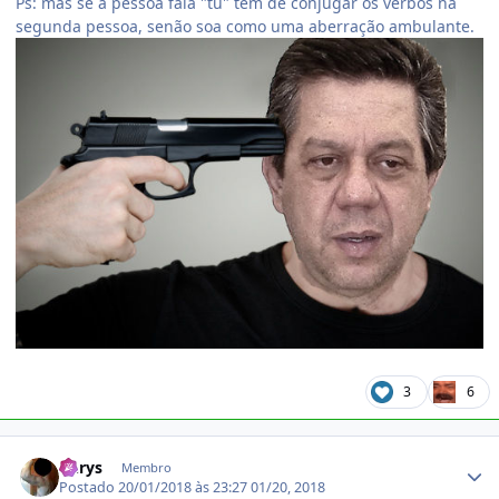
Ps: mas se a pessoa fala "tu" tem de conjugar os verbos na
segunda pessoa, senão soa como uma aberração ambulante.
3
6
Estatísticas do autor
Chrys
Membro
Postado
20/01/2018 às 23:27
01/20, 2018