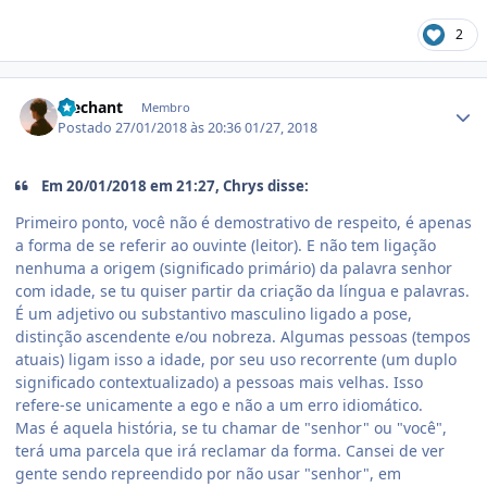
2
Estatísticas do autor
Mechant
Membro
Postado
27/01/2018 às 20:36
01/27, 2018
Em 20/01/2018 em 21:27, Chrys disse:
Primeiro ponto, você não é demostrativo de respeito, é apenas
a forma de se referir ao ouvinte (leitor). E não tem ligação
nenhuma a origem (significado primário) da palavra senhor
com idade, se tu quiser partir da criação da língua e palavras.
É um adjetivo ou substantivo masculino ligado a pose,
distinção ascendente e/ou nobreza. Algumas pessoas (tempos
atuais) ligam isso a idade, por seu uso recorrente (um duplo
significado contextualizado) a pessoas mais velhas. Isso
refere-se unicamente a ego e não a um erro idiomático.
Mas é aquela história, se tu chamar de "senhor" ou "você",
terá uma parcela que irá reclamar da forma. Cansei de ver
gente sendo repreendido por não usar "senhor", em