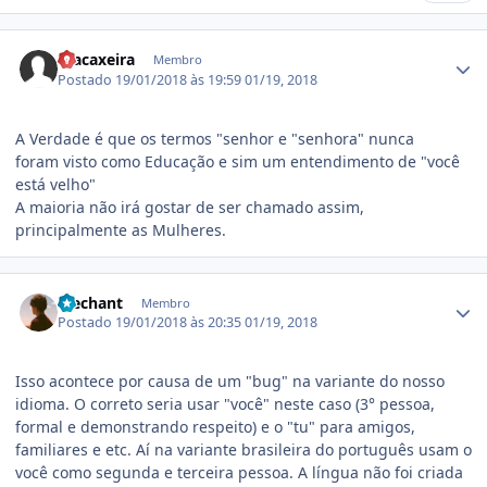
Estatísticas do autor
macaxeira
Membro
Postado
19/01/2018 às 19:59
01/19, 2018
A Verdade é que os termos "senhor e "senhora" nunca
foram visto como Educação e sim um entendimento de "você
está velho"
A maioria não irá gostar de ser chamado assim,
principalmente as Mulheres.
Estatísticas do autor
Mechant
Membro
Postado
19/01/2018 às 20:35
01/19, 2018
Isso acontece por causa de um "bug" na variante do nosso
idioma. O correto seria usar "você" neste caso (3° pessoa,
formal e demonstrando respeito) e o "tu" para amigos,
familiares e etc. Aí na variante brasileira do português usam o
você como segunda e terceira pessoa. A língua não foi criada