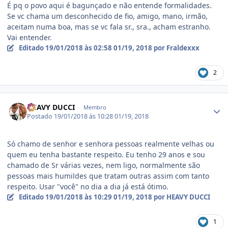
É pq o povo aqui é bagunçado e não entende formalidades.
Se vc chama um desconhecido de fio, amigo, mano, irmão,
aceitam numa boa, mas se vc fala sr., sra., acham estranho.
Vai entender.
Editado
19/01/2018 às 02:58
01/19, 2018
por Fraldexxx
2
Estatísticas do autor
HEAVY DUCCI
Membro
Postado
19/01/2018 às 10:28
01/19, 2018
Só chamo de senhor e senhora pessoas realmente velhas ou
quem eu tenha bastante respeito. Eu tenho 29 anos e sou
chamado de Sr várias vezes, nem ligo, normalmente são
pessoas mais humildes que tratam outras assim com tanto
respeito. Usar "você" no dia a dia já está ótimo.
Editado
19/01/2018 às 10:29
01/19, 2018
por HEAVY DUCCI
1