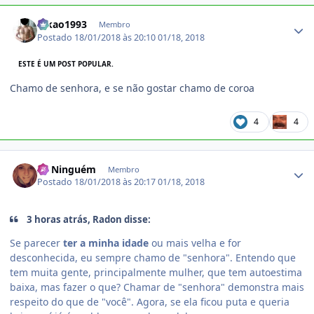
Estatísticas do autor
lukao1993
Membro
Postado
18/01/2018 às 20:10
01/18, 2018
ESTE É UM POST POPULAR.
Chamo de senhora, e se não gostar chamo de coroa
4
4
Estatísticas do autor
Zé Ninguém
Membro
Postado
18/01/2018 às 20:17
01/18, 2018
3 horas atrás, Radon disse:
Se parecer
ter a minha idade
ou mais velha e for
desconhecida, eu sempre chamo de "senhora". Entendo que
tem muita gente, principalmente mulher, que tem autoestima
baixa, mas fazer o que? Chamar de "senhora" demonstra mais
respeito do que de "você". Agora, se ela ficou puta e queria