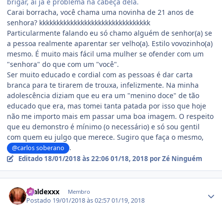
brigar, aí já é problema na cabeça dela.
Carai borracha, você chama uma novinha de 21 anos de
senhora? kkkkkkkkkkkkkkkkkkkkkkkkkkkkkkkk
Particularmente falando eu só chamo alguém de senhor(a) se
a pessoa realmente aparentar ser velho(a). Estilo vovozinho(a)
mesmo. É muito mais fácil uma mulher se ofender com um
"senhora" do que com um "você".
Ser muito educado e cordial com as pessoas é dar carta
branca para te tirarem de trouxa, infelizmente. Na minha
adolescência diziam que eu era um "menino doce" de tão
educado que era, mas tomei tanta patada por isso que hoje
não me importo mais em passar uma boa imagem. O respeito
que eu demonstro é mínimo (o necessário) e só sou gentil
com quem eu julgo que merece. Sugiro que faça o mesmo,
.
@carlos soberano
Editado
18/01/2018 às 22:06
01/18, 2018
por Zé Ninguém
Estatísticas do autor
Fraldexxx
Membro
Postado
19/01/2018 às 02:57
01/19, 2018