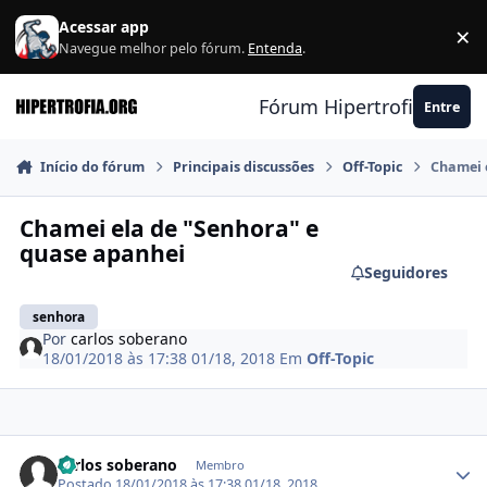
Ir para conteúdo
Acessar app
×
F
Navegue melhor pelo fórum.
Entenda
.
Fórum Hipertrofia.org
Entre
Início do fórum
Principais discussões
Off-Topic
Chamei 
Chamei ela de "Senhora" e
quase apanhei
Seguidores
senhora
Por
carlos soberano
18/01/2018 às 17:38
01/18, 2018
Em
Off-Topic
Estatísticas do autor
carlos soberano
Membro
Postado
18/01/2018 às 17:38
01/18, 2018