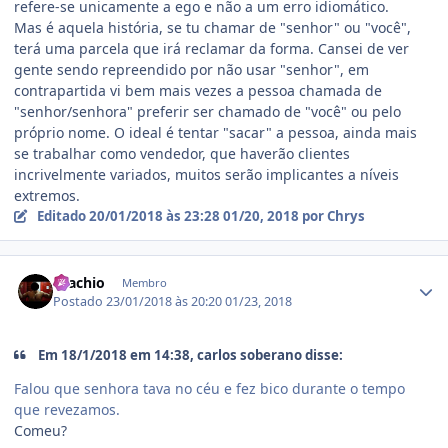
refere-se unicamente a ego e não a um erro idiomático.
Mas é aquela história, se tu chamar de "senhor" ou "você",
terá uma parcela que irá reclamar da forma. Cansei de ver
gente sendo repreendido por não usar "senhor", em
contrapartida vi bem mais vezes a pessoa chamada de
"senhor/senhora" preferir ser chamado de "você" ou pelo
próprio nome. O ideal é tentar "sacar" a pessoa, ainda mais
se trabalhar como vendedor, que haverão clientes
incrivelmente variados, muitos serão implicantes a níveis
extremos.
Editado
20/01/2018 às 23:28
01/20, 2018
por Chrys
Estatísticas do autor
Brachio
Membro
Postado
23/01/2018 às 20:20
01/23, 2018
Em 18/1/2018 em 14:38, carlos soberano disse:
Falou que senhora tava no céu e fez bico durante o tempo
que revezamos.
Comeu?