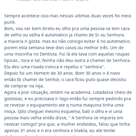
Sempre acontece isso mas nessas ultimas duas vezes foi meio
punk.
Bom, vou ser bem direto eu olho pra uma pessoa se tem cara
de velho ou velha é automatico ja chamo de Sr ou Senhora.
a maioria n gosta. mas eu não consigo evitar é no automatico.
porem esta semana teve dois casos.ou melhor três. Um de
uma mocinha no Dentista. Fui lá ela tava com aquelas roupas
tipicas , toca e tal, feinha não deu outra a chamei de Senhora.
Ela deu uma risada ironica e repetiu o "senhora".
Depois foi um Homem de 30 anos. Bom 30 anos n é novo
então tb chamei de Senhor, o cara ficou puto quase desistiu
de comprar na loja.
Agora a pior situação, ontem na academia. Lotadassa cheio de
gostosas, e eu precisava ir logo então fui sempre pedindo pra
se revezar o equipamento ate q numa maquina tinha uma
moça. Qdo cheguei mesmo esquema, bati o olho e vi uma
pessoa mais velha então disse, " A Senhora se importa em
revezar comigo? pra que. a mulher endoidou, falou que tinha
apenas 31 anos e n era senhora e blabla, eu ate tentei