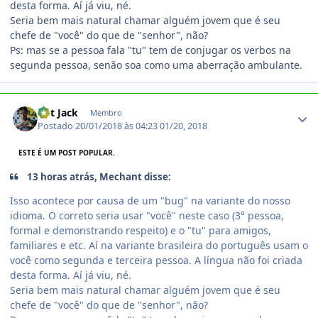
desta forma. Aí já viu, né.
Seria bem mais natural chamar alguém jovem que é seu
chefe de "você" do que de "senhor", não?
Ps: mas se a pessoa fala "tu" tem de conjugar os verbos na
segunda pessoa, senão soa como uma aberração ambulante.
Estatísticas do autor
Cpt Jack
Membro
Postado
20/01/2018 às 04:23
01/20, 2018
ESTE É UM POST POPULAR.
13 horas atrás, Mechant disse:
Isso acontece por causa de um "bug" na variante do nosso
idioma. O correto seria usar "você" neste caso (3° pessoa,
formal e demonstrando respeito) e o "tu" para amigos,
familiares e etc. Aí na variante brasileira do português usam o
você como segunda e terceira pessoa. A língua não foi criada
desta forma. Aí já viu, né.
Seria bem mais natural chamar alguém jovem que é seu
chefe de "você" do que de "senhor", não?