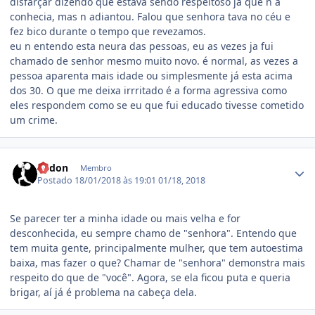
disfarçar dizendo que estava sendo respeitoso ja que n a
conhecia, mas n adiantou. Falou que senhora tava no céu e
fez bico durante o tempo que revezamos.
eu n entendo esta neura das pessoas, eu as vezes ja fui
chamado de senhor mesmo muito novo. é normal, as vezes a
pessoa aparenta mais idade ou simplesmente já esta acima
dos 30. O que me deixa irrritado é a forma agressiva como
eles respondem como se eu que fui educado tivesse cometido
um crime.
Estatísticas do autor
Radon
Membro
Postado
18/01/2018 às 19:01
01/18, 2018
Se parecer ter a minha idade ou mais velha e for
desconhecida, eu sempre chamo de "senhora". Entendo que
tem muita gente, principalmente mulher, que tem autoestima
baixa, mas fazer o que? Chamar de "senhora" demonstra mais
respeito do que de "você". Agora, se ela ficou puta e queria
brigar, aí já é problema na cabeça dela.