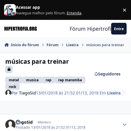
Ir para conteúdo
Acessar app
×
F
Navegue melhor pelo fórum.
Entenda
.
Fórum Hipertrofia.org
Entre
Início do fórum
Fórum
Lixeira
músicas para treinar
músicas para treinar
Seguidores
metal
musica
rap
rap maromba
rock
Por
TiagoSid
13/01/2018 às 21:52
01/13, 2018
Em
Lixeira
Estatísticas do autor
TiagoSid
Membro
Postado
13/01/2018 às 21:52
01/13, 2018