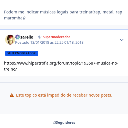
Podem me indicar músicas legais para treinar(rap, metal, rap
maromba)?
Estatísticas do autor
busarello
Supermoderador
Postado
13/01/2018 às 22:25
01/13, 2018
SUPERMODERADOR
https://www.hipertrofia.org/forum/topic/193587-música-no-
treino/
Este tópico está impedido de receber novos posts.
Seguidores