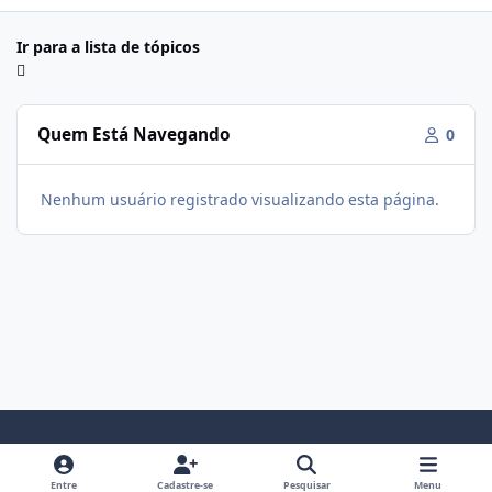
Ir para a lista de tópicos
Quem Está Navegando
0
Nenhum usuário registrado visualizando esta página.
Modo Claro
Modo Escuro
Preferência do Sistema
f
i
Entre
Cadastre-se
Pesquisar
Menu