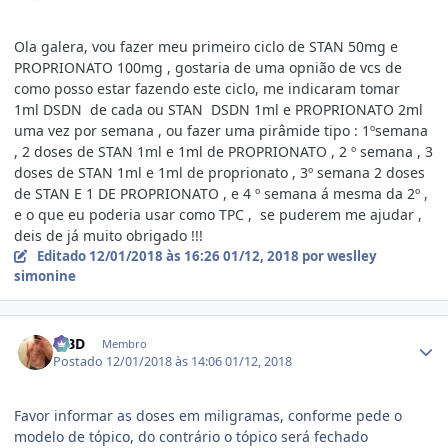
Ola galera, vou fazer meu primeiro ciclo de STAN 50mg e
PROPRIONATO 100mg , gostaria de uma opnião de vcs de
como posso estar fazendo este ciclo, me indicaram tomar
1ml DSDN de cada ou STAN DSDN 1ml e PROPRIONATO 2ml
uma vez por semana , ou fazer uma pirâmide tipo : 1ºsemana
, 2 doses de STAN 1ml e 1ml de PROPRIONATO , 2 º semana , 3
doses de STAN 1ml e 1ml de proprionato , 3º semana 2 doses
de STAN E 1 DE PROPRIONATO , e 4 º semana á mesma da 2º ,
e o que eu poderia usar como TPC , se puderem me ajudar ,
deis de já muito obrigado !!!
Editado
12/01/2018 às 16:26
01/12, 2018
por weslley
simonine
Estatísticas do autor
MBD
Membro
Postado
12/01/2018 às 14:06
01/12, 2018
Favor informar as doses em miligramas, conforme pede o
modelo de tópico, do contrário o tópico será fechado