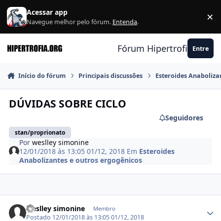
Ir para conteúdo
Acessar app
×
F
Navegue melhor pelo fórum.
Entenda
.
Fórum Hipertrofia.org
Entre
Início do fórum
Principais discussões
Esteroides Anaboliza
DÚVIDAS SOBRE CICLO
Seguidores
stan/proprionato
Por
weslley simonine
12/01/2018 às 13:05
01/12, 2018
Em
Esteroides
Anabolizantes e outros ergogênicos
Estatísticas do autor
weslley simonine
Membro
Postado
12/01/2018 às 13:05
01/12, 2018