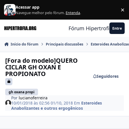
Ir para conteúdo
Acessar app
×
F
Navegue melhor pelo fórum.
Entenda
.
Fórum Hipertrofia.org
Entre
Início do fórum
Principais discussões
Esteroides Anaboliza
[Fora do modelo]QUERO
CICLAR GH OXAN E
PROPIONATO
Seguidores
gh oxana propi
Por
lucianoferreira
10/01/2018 às 02:56
01/10, 2018
Em
Esteroides
Anabolizantes e outros ergogênicos