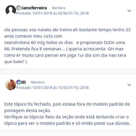
Estatísticas do autor
lucianoferreira
Membro
Postado
10/01/2018 às 02:56
01/10, 2018
ola pessoas sou novato aki treino ah bastante tempo tenho 23
anos comecei meu ciclo com
oxandrolona 60 mlg todos os dias e propionato DsDn uma
ML Pretendo fica 8 semanas .. ( queria acrescenta GH mas
como er muito caro pensei em joga 1ui dia sim dia nao sera
que bate? )
Estatísticas do autor
MBD
Membro
Postado
10/01/2018 às 10:50
01/10, 2018
Este tópico foi fechado, pois estava fora do modelo padrão de
postagem desta seção.
Verifique os tópicos fixos da seção onde está tentando criar o
tópico para ver o modelo padrão e só então poste sua dúvida.