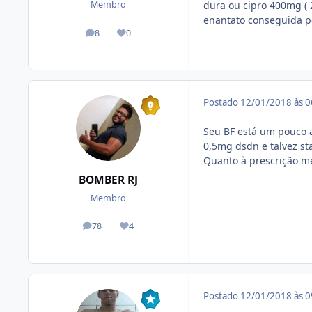
dura ou cipro 400mg ( 
Membro
enantato conseguida po
8
0
posts
Reputação
Postado
12/01/2018 às 
Seu BF está um pouco a
0,5mg dsdn e talvez sta
Quanto à prescrição méd
BOMBER RJ
Membro
78
4
posts
Reputação
Postado
12/01/2018 às 