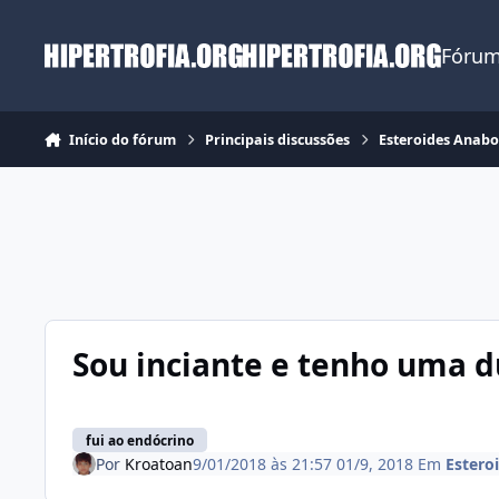
Ir para conteúdo
Fórum
Início do fórum
Principais discussões
Esteroides Anabo
Sou inciante e tenho uma 
fui ao endócrino
Por
Kroatoan
9/01/2018 às 21:57
01/9, 2018
Em
Estero