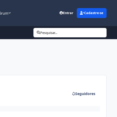
órum
Entrar
Cadastre-se
Pesquisar...
Seguidores