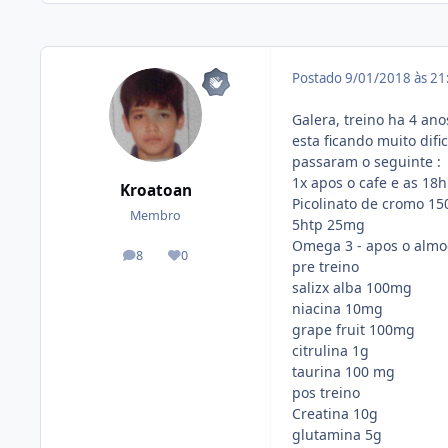
Postado
9/01/2018 às 2
Galera, treino ha 4 an
esta ficando muito difi
passaram o seguinte :
1x apos o cafe e as 18
Kroatoan
Picolinato de cromo 1
Membro
5htp 25mg
Omega 3 - apos o alm
8
0
posts
Reputação
pre treino
salizx alba 100mg
niacina 10mg
grape fruit 100mg
citrulina 1g
taurina 100 mg
pos treino
Creatina 10g
glutamina 5g