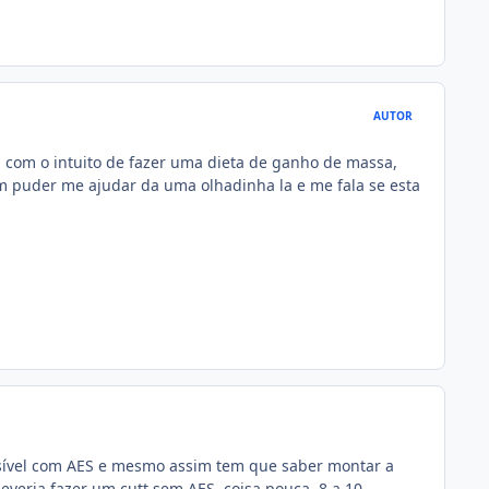
AUTOR
i com o intuito de fazer uma dieta de ganho de massa,
 puder me ajudar da uma olhadinha la e me fala se esta
ssível com AES e mesmo assim tem que saber montar a
deveria fazer um cutt sem AES, coisa pouca, 8 a 10