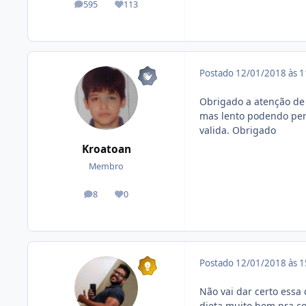
595
113
posts
Reputação
Postado
12/01/2018 às 
Obrigado a atenção de 
mas lento podendo per
valida. Obrigado
Kroatoan
Membro
8
0
posts
Reputação
Postado
12/01/2018 às 
Não vai dar certo ess
dieta muito bem pra con