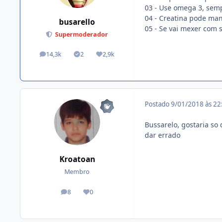
03 - Use omega 3, semp
04 - Creatina pode man
busarello
05 - Se vai mexer com 
Supermoderador
14,3k
2
2,9k
posts
Tópicos solucionados
Reputação
Postado
9/01/2018 às 2
Bussarelo, gostaria so
dar errado
Kroatoan
Membro
8
0
posts
Reputação