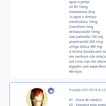
apos o jantar
vit B5 10mg
melatonina 3mg
1x apos o almoço
nandrolona 10mg
Clomifeno 5mg
verbascoside 10mg
saw palmetto 100 mg
anastrozolol 200 mcg
urtiga dióica 400 mg
A minha duvida vem da
em nenhum site relaci
um ciclo, nao me ofere
alguém com experiênci
Abraços
Postado
9/01/2018 às 2
01 - troca de medico
02 - Esquece esta pres