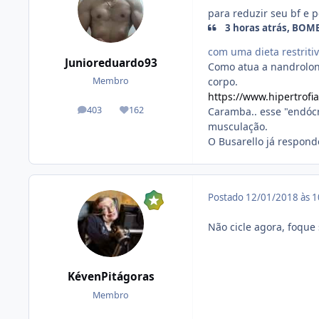
para reduzir seu bf e p
3 horas atrás, BOMB
com uma dieta restriti
Junioreduardo93
Como atua a nandrolon
corpo.
Membro
https://www.hipertrofi
403
162
Caramba.. esse "endócr
posts
Reputação
musculação.
O Busarello já respond
Postado
12/01/2018 às 
Não cicle agora, foque
KévenPitágoras
Membro