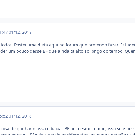
11:47
01/12, 2018
todos. Postei uma dieta aqui no forum que pretendo fazer. Estude
der um pouco desse BF que ainda ta alto ao longo do tempo. Quem
15:52
01/12, 2018
a coisa de ganhar massa e baixar BF ao mesmo tempo, isso só é po
seguir isso... São dois objetivos diferentes, na minha opinião vc 