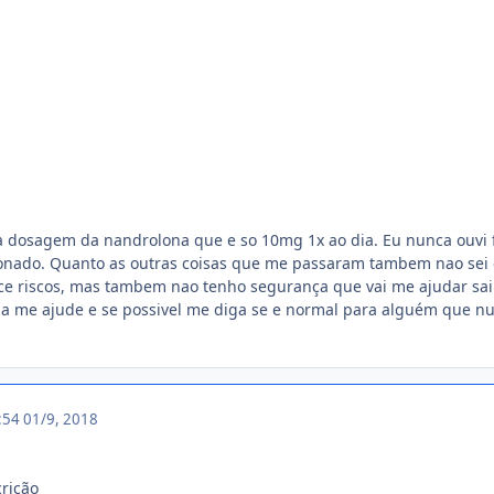
 dosagem da nandrolona que e so 10mg 1x ao dia. Eu nunca ouvi 
onado. Quanto as outras coisas que me passaram tambem nao sei c
ce riscos, mas tambem nao tenho segurança que vai me ajudar sair 
a me ajude e se possivel me diga se e normal para alguém que 
2:54
01/9, 2018
crição