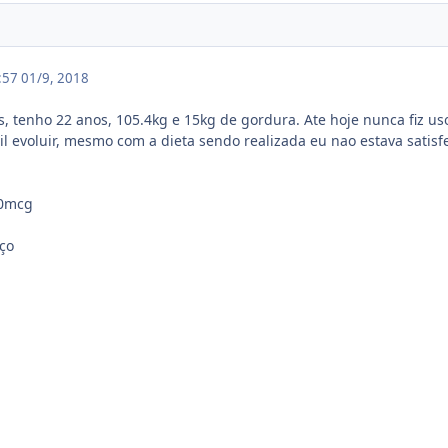
1:57
01/9, 2018
os, tenho 22 anos, 105.4kg e 15kg de gordura. Ate hoje nunca fiz 
cil evoluir, mesmo com a dieta sendo realizada eu nao estava satis
h
50mcg
oço