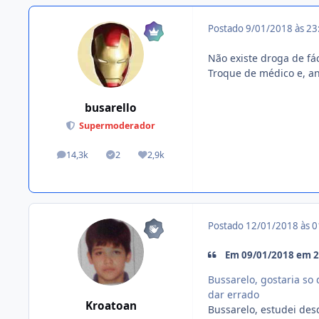
Postado
9/01/2018 às 2
Não existe droga de fác
Troque de médico e, an
busarello
Supermoderador
14,3k
2
2,9k
posts
Tópicos solucionados
Reputação
Postado
12/01/2018 às 
Em 09/01/2018 em 20
Bussarelo, gostaria so
dar errado
Kroatoan
Bussarelo, estudei des