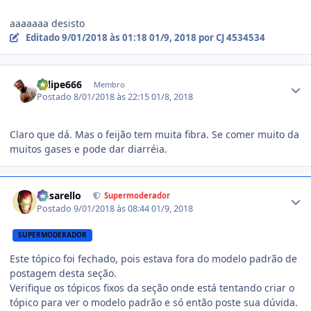
aaaaaaa desisto
Editado
9/01/2018 às 01:18
01/9, 2018
por CJ 4534534
Estatísticas do autor
Felipe666
Membro
Postado
8/01/2018 às 22:15
01/8, 2018
Claro que dá. Mas o feijão tem muita fibra. Se comer muito da
muitos gases e pode dar diarréia.
Estatísticas do autor
busarello
Supermoderador
Postado
9/01/2018 às 08:44
01/9, 2018
SUPERMODERADOR
Este tópico foi fechado, pois estava fora do modelo padrão de
postagem desta seção.
Verifique os tópicos fixos da seção onde está tentando criar o
tópico para ver o modelo padrão e só então poste sua dúvida.