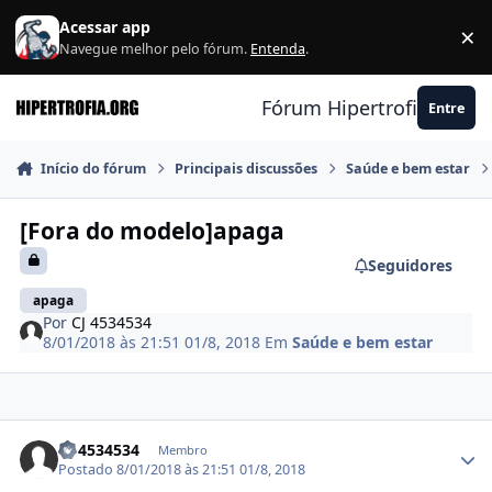
Ir para conteúdo
Acessar app
×
F
Navegue melhor pelo fórum.
Entenda
.
Fórum Hipertrofia.org
Entre
Início do fórum
Principais discussões
Saúde e bem estar
[Fora do modelo]apaga
Seguidores
apaga
Por
CJ 4534534
8/01/2018 às 21:51
01/8, 2018
Em
Saúde e bem estar
Estatísticas do autor
CJ 4534534
Membro
Postado
8/01/2018 às 21:51
01/8, 2018