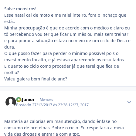
Salve monstros!!
Esse natal cai de moto e me ralei inteiro, fora o inchaço que
está..
Minha preocupação é que de acordo com o médico e claro eu
tô percebendo vou ter que ficar um mês ou mais sem treinar
e para piorar a situação estava no meio de um ciclo de Deca e
dura.
O que posso fazer para perder o mínimo possível pois o
investimento foi alto, e já estava aparecendo os resultados.
E quanto ao ciclo como proceder já que terei que fica de
molho?
Valeu galera bom final de ano?
Estatísticas do autor
OliJunior
Membro
Postado
27/12/2017 às 23:38
12/27, 2017
Manteria as calorias em manutenção, dando ênfase no
consumo de proteínas. Sobre o ciclo. Eu respeitaria a meia
vida das drogas e entraria com a tpc.