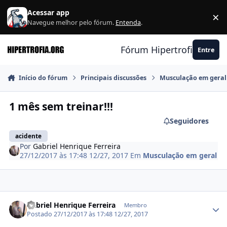
Ir para conteúdo
Acessar app
×
F
Navegue melhor pelo fórum.
Entenda
.
Fórum Hipertrofia.org
Entre
Início do fórum
Principais discussões
Musculação em geral
1 mês sem treinar!!!
Seguidores
acidente
Por
Gabriel Henrique Ferreira
27/12/2017 às 17:48
12/27, 2017
Em
Musculação em geral
Estatísticas do autor
Gabriel Henrique Ferreira
Membro
Postado
27/12/2017 às 17:48
12/27, 2017