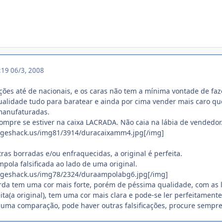
0:19
06/3, 2008
cações até de nacionais, e os caras não tem a mínima vontade de faz
lidade tudo para baratear e ainda por cima vender mais caro que
 manufaturadas.
ompre se estiver na caixa LACRADA. Não caia na lábia de vendedor. 
ageshack.us/img81/3914/duracaixamm4.jpg[/img]
ras borradas e/ou enfraquecidas, a original é perfeita.
ola falsificada ao lado de uma original.
ageshack.us/img78/2324/duraampolabg6.jpg[/img]
da tem uma cor mais forte, porém de péssima qualidade, com as l
reita(a original), tem uma cor mais clara e pode-se ler perfeitament
 uma comparação, pode haver outras falsificações, procure sempr