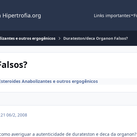
 Hipertrofia.org
Links importantes
F
lizantes e outros ergogênicos
Durateston/deca Organon Falsos?
alsos?
Esteroides Anabolizantes e outros ergogênicos
1:21
06/2, 2008
como averiguar a autenticidade de durateston e deca da organon?