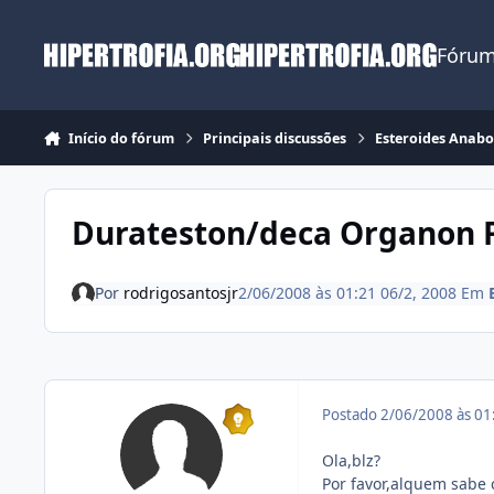
Ir para conteúdo
Fórum
Início do fórum
Principais discussões
Esteroides Anabo
Durateston/deca Organon F
Por
rodrigosantosjr
2/06/2008 às 01:21
06/2, 2008
Em
Postado
2/06/2008 às 0
Ola,blz?
Por favor,alquem sabe 