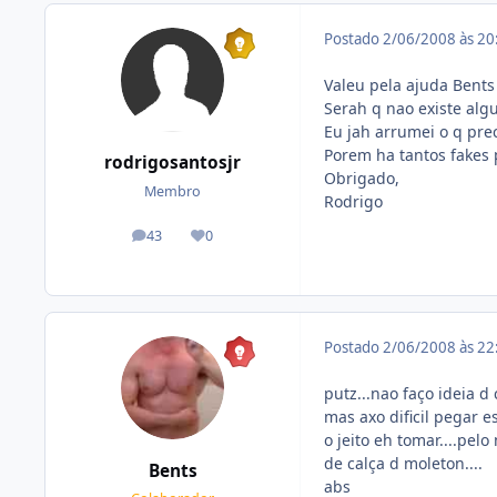
Postado
2/06/2008 às 2
Valeu pela ajuda Bent
Serah q nao existe alg
Eu jah arrumei o q preci
Porem ha tantos fakes p
rodrigosantosjr
Obrigado,
Membro
Rodrigo
43
0
posts
Reputação
Postado
2/06/2008 às 2
putz...nao faço ideia d
mas axo dificil pegar e
o jeito eh tomar....pel
de calça d moleton....
Bents
abs