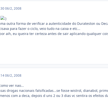
0:30
06/2, 2008
s
uma outra forma de verificar a autenticidade do Durateston ou De
sava para fazer o ciclo, veio tudo na caixa e etc...
or aih, eu queira ter certeza antes de sair aplicando qualquer cois
2:14
06/2, 2008
 como ver nao...
ssas drogas nacionais falsificadas...se fosse wistrol, dianabol, prim
o menos com a deca, depois d uns 2 ou 3 dias vc sentira os efeitos da