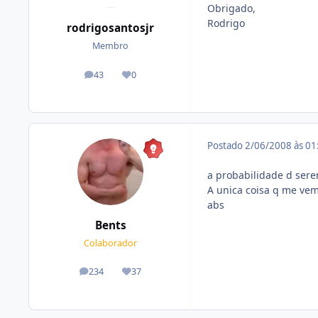
Obrigado,
Rodrigo
rodrigosantosjr
Membro
43
0
posts
Reputação
Postado
2/06/2008 às 0
a probabilidade d serem
A unica coisa q me vem 
abs
Bents
Colaborador
234
37
posts
Reputação