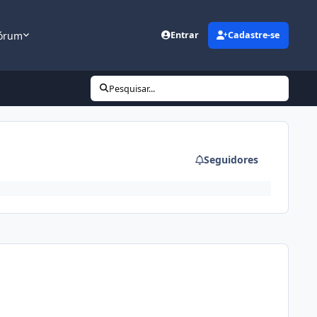
órum
Entrar
Cadastre-se
Pesquisar...
Seguidores