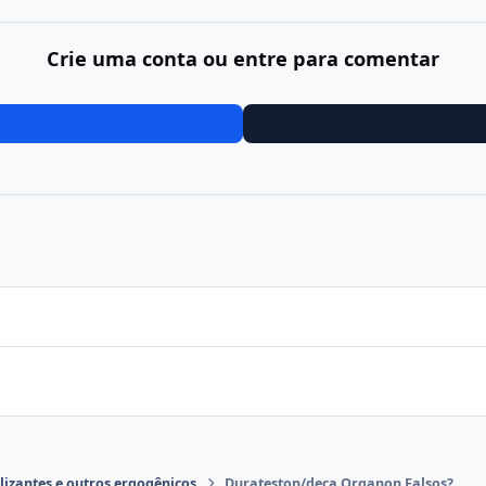
Crie uma conta ou entre para comentar
lizantes e outros ergogênicos
Durateston/deca Organon Falsos?