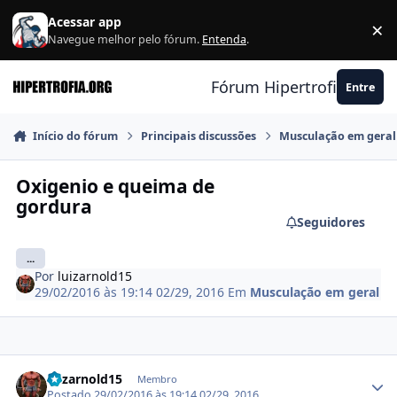
Ir para conteúdo
Acessar app
×
F
Navegue melhor pelo fórum.
Entenda
.
Fórum Hipertrofia.org
Entre
Início do fórum
Principais discussões
Musculação em geral
Oxigenio e queima de
gordura
Seguidores
...
Por
luizarnold15
29/02/2016 às 19:14
02/29, 2016
Em
Musculação em geral
Estatísticas do autor
luizarnold15
Membro
Postado
29/02/2016 às 19:14
02/29, 2016