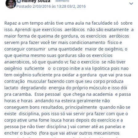
Rondiney Souza
Membro
Postado
2/03/2016 às 13:28
03/2, 2016
Rapaz a um tempo atrás tive uma aula na faculdade só sobre
isso. Aprendi que exercícios aeróbicos não são exatamente a
maior forma de queima de gordura, os exercícios aeróbicos
servem pra fazer você ter mais condicionamento físico e
conseguir consumir uma quantidade maior de oxigênio, o
que queima mesmo suas gorduras são os exercícios
anaerobicos, só que quando vc faz o exercício se não tiver
oxigênio suficiente o o corpo inibe a via lipolitica pois nao
tem oxigênio suficiente pra oxidar a gordura que vai pra sua
contração muscular fazendo com que seu corpo produza
lactato degradando energia do próprio músculo e isso dói
pra caramba. Esse pessoal que chega na academia e passa
horas e horas andando na esteira geralmente não
conseguem bons resultados, principalmente quando não se
existe disciplina, pois isso só vai servir pra fazer com que o
corpo ative uma fome louca horas depois do exercício e a
pessoa (se não tiver disciplina ) vai comer até as panelas e
encher o bucho (fora que vai ativar outros mecanismos