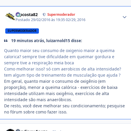
Estatísticas do autor
mpcosta82
Supermoderador
Postado
29/02/2016 às 19:35
02/29, 2016
SUPERMODERADOR
19 minutos atrás, luizarnold15 disse:
Quanto maior seu consumo de oxigenio maior a queima
calorica? sempre tive dificuldade em queimar gordura e
sempre tive a respiração meia boca
Como melhorar isso? só com aerobicos de alta intensidade?
tem algum tipo de treinamento de musculação que ajuda ?
Em geral, quanto maior o consumo de oxigênio (em
proporção), menor a queima calórica - exercícios de baixa
intensidade utilizam mais oxigênio, exercícios de alta
intensidade são mais anaeróbicos.
De resto, você deve melhorar seu condicionamento; pesquise
no fórum sobre como fazer isso.
Estatísticas do autor