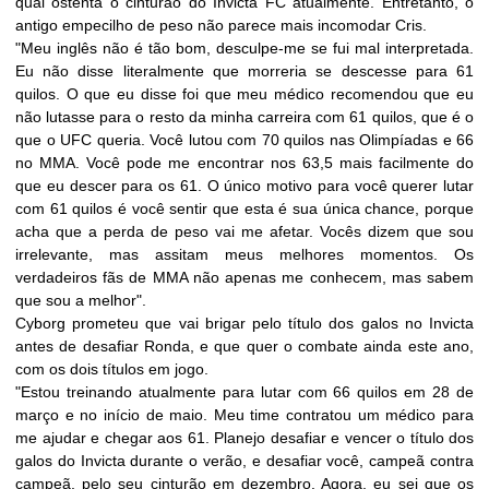
qual ostenta o cinturão do Invicta FC atualmente. Entretanto, o
antigo empecilho de peso não parece mais incomodar Cris.
"Meu inglês não é tão bom, desculpe-me se fui mal interpretada.
Eu não disse literalmente que morreria se descesse para 61
quilos. O que eu disse foi que meu médico recomendou que eu
não lutasse para o resto da minha carreira com 61 quilos, que é o
que o UFC queria. Você lutou com 70 quilos nas Olimpíadas e 66
no MMA. Você pode me encontrar nos 63,5 mais facilmente do
que eu descer para os 61. O único motivo para você querer lutar
com 61 quilos é você sentir que esta é sua única chance, porque
acha que a perda de peso vai me afetar. Vocês dizem que sou
irrelevante, mas assitam meus melhores momentos. Os
verdadeiros fãs de MMA não apenas me conhecem, mas sabem
que sou a melhor".
Cyborg prometeu que vai brigar pelo título dos galos no Invicta
antes de desafiar Ronda, e que quer o combate ainda este ano,
com os dois títulos em jogo.
"Estou treinando atualmente para lutar com 66 quilos em 28 de
março e no início de maio. Meu time contratou um médico para
me ajudar e chegar aos 61. Planejo desafiar e vencer o título dos
galos do Invicta durante o verão, e desafiar você, campeã contra
campeã, pelo seu cinturão em dezembro. Agora, eu sei que os