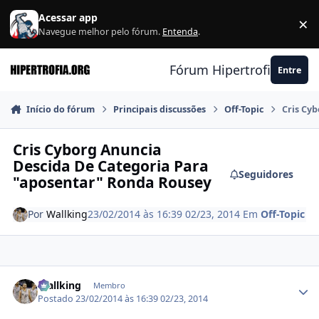
Ir para conteúdo
Acessar app
×
F
Navegue melhor pelo fórum.
Entenda
.
Fórum Hipertrofia.org
Entre
Início do fórum
Principais discussões
Off-Topic
Cris Cy
Cris Cyborg Anuncia
Descida De Categoria Para
Seguidores
"aposentar" Ronda Rousey
Por
Wallking
23/02/2014 às 16:39
02/23, 2014
Em
Off-Topic
Estatísticas do autor
Wallking
Membro
Postado
23/02/2014 às 16:39
02/23, 2014