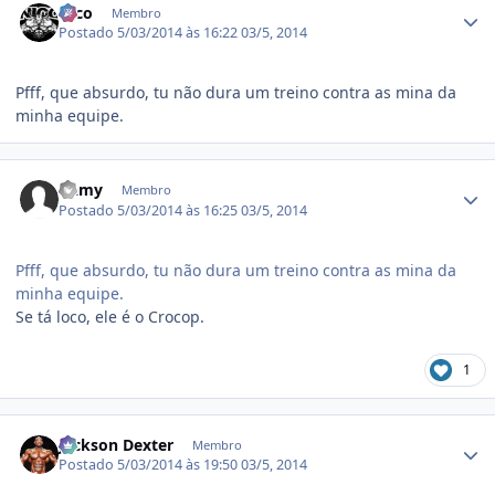
Nico
Membro
Postado
5/03/2014 às 16:22
03/5, 2014
Pfff, que absurdo, tu não dura um treino contra as mina da
minha equipe.
Estatísticas do autor
Gamy
Membro
Postado
5/03/2014 às 16:25
03/5, 2014
Pfff, que absurdo, tu não dura um treino contra as mina da
minha equipe.
Se tá loco, ele é o Crocop.
1
Estatísticas do autor
Jackson Dexter
Membro
Postado
5/03/2014 às 19:50
03/5, 2014