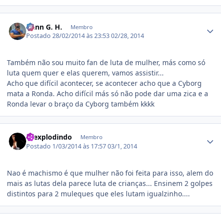
Estatísticas do autor
Ðann G. H.
Membro
Postado
28/02/2014 às 23:53
02/28, 2014
Também não sou muito fan de luta de mulher, más como só
luta quem quer e elas querem, vamos assistir...
Acho que difícil acontecer, se acontecer acho que a Cyborg
mata a Ronda. Acho difícil más só não pode dar uma zica e a
Ronda levar o braço da Cyborg também kkkk
Estatísticas do autor
toexplodindo
Membro
Postado
1/03/2014 às 17:57
03/1, 2014
Nao é machismo é que mulher não foi feita para isso, alem do
mais as lutas dela parece luta de crianças... Ensinem 2 golpes
distintos para 2 muleques que eles lutam igualzinho....
Estatísticas do autor