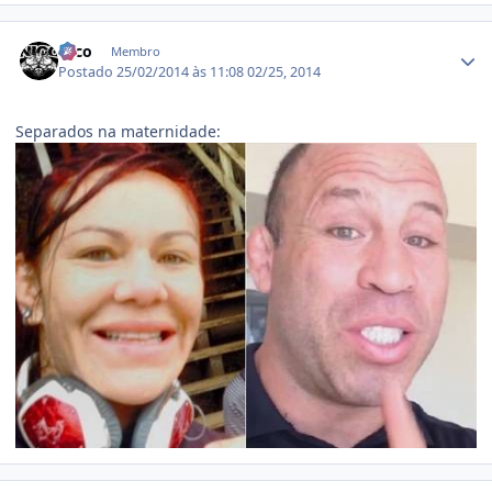
Estatísticas do autor
Nico
Membro
Postado
25/02/2014 às 11:08
02/25, 2014
Separados na maternidade:
Estatísticas do autor