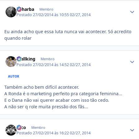
Estatísticas do autor
oaharba
Membro
Postado
27/02/2014 às 10:55
02/27, 2014
Eu ainda acho que essa luta nunca vai acontecer. Só acredito
quando rolar
Estatísticas do autor
Wallking
Membro
Postado
27/02/2014 às 14:52
02/27, 2014
AUTOR
Também acho bem difícil acontecer.
A Ronda é o marketing perfeito pra categoria feminina...
E o Dana não vai querer acabar com isso tão cedo.
A não ser q role muita pressão dos fãs...
Estatísticas do autor
Nico
Membro
Postado
27/02/2014 às 16:22
02/27, 2014