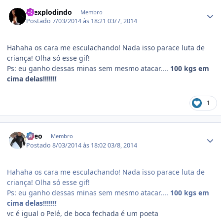
Estatísticas do autor
toexplodindo
Membro
Postado
7/03/2014 às 18:21
03/7, 2014
Hahaha os cara me esculachando! Nada isso parace luta de
criança! Olha só esse gif!
Ps: eu ganho dessas minas sem mesmo atacar....
100 kgs em
cima delas!!!!!!!
1
Estatísticas do autor
Leeo
Membro
Postado
8/03/2014 às 18:02
03/8, 2014
Hahaha os cara me esculachando! Nada isso parace luta de
criança! Olha só esse gif!
Ps: eu ganho dessas minas sem mesmo atacar....
100 kgs em
cima delas!!!!!!!
vc é igual o Pelé, de boca fechada é um poeta