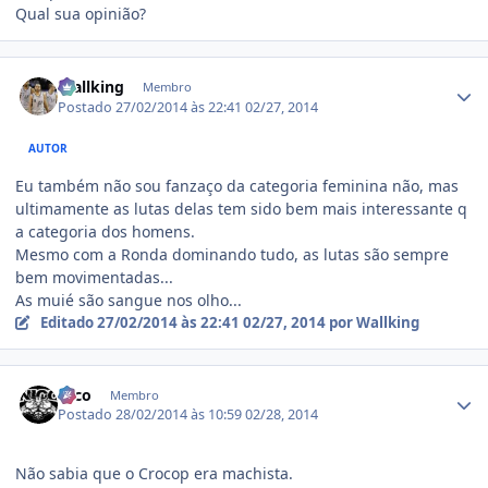
Qual sua opinião?
Estatísticas do autor
Wallking
Membro
Postado
27/02/2014 às 22:41
02/27, 2014
AUTOR
Eu também não sou fanzaço da categoria feminina não, mas
ultimamente as lutas delas tem sido bem mais interessante q
a categoria dos homens.
Mesmo com a Ronda dominando tudo, as lutas são sempre
bem movimentadas...
As muié são sangue nos olho...
Editado
27/02/2014 às 22:41
02/27, 2014
por Wallking
Estatísticas do autor
Nico
Membro
Postado
28/02/2014 às 10:59
02/28, 2014
Não sabia que o Crocop era machista.