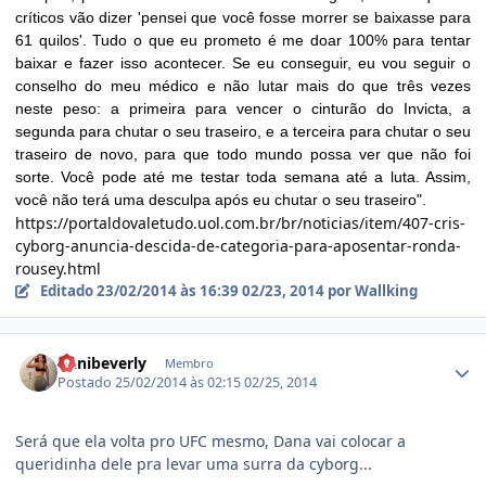
críticos vão dizer 'pensei que você fosse morrer se baixasse para
61 quilos'. Tudo o que eu prometo é me doar 100% para tentar
baixar e fazer isso acontecer. Se eu conseguir, eu vou seguir o
conselho do meu médico e não lutar mais do que três vezes
neste peso: a primeira para vencer o cinturão do Invicta, a
segunda para chutar o seu traseiro, e a terceira para chutar o seu
traseiro de novo, para que todo mundo possa ver que não foi
sorte. Você pode até me testar toda semana até a luta. Assim,
você não terá uma desculpa após eu chutar o seu traseiro".
https://portaldovaletudo.uol.com.br/br/noticias/item/407-cris-
cyborg-anuncia-descida-de-categoria-para-aposentar-ronda-
rousey.html
Editado
23/02/2014 às 16:39
02/23, 2014
por Wallking
Estatísticas do autor
Danibeverly
Membro
Postado
25/02/2014 às 02:15
02/25, 2014
Será que ela volta pro UFC mesmo, Dana vai colocar a
queridinha dele pra levar uma surra da cyborg...