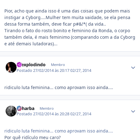
Pior, acho que ainda isso é uma das coisas que podem mais
instigar a Cyborg....Mulher tem muita vaidade, se ela pensa
dessa forma também, deve ficar p#&!*( da vida..
Tirando o fato do rosto bonito e feminino da Ronda, o corpo
também dela, é mais feminimo (comparando com a da Cyborg
e até demais lutadoras)...
Estatísticas do autor
toexplodindo
Membro
Postado
27/02/2014 às 20:17
02/27, 2014
ridiculo luta feminina... como aprovam isso ainda....
Estatísticas do autor
oaharba
Membro
Postado
27/02/2014 às 20:28
02/27, 2014
ridiculo luta feminina... como aprovam isso ainda....
Por quê ridículo meu caro?