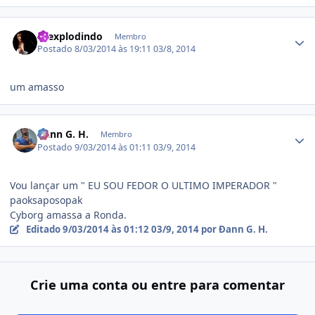
Estatísticas do autor
toexplodindo
Membro
Postado
8/03/2014 às 19:11
03/8, 2014
um amasso
Estatísticas do autor
Ðann G. H.
Membro
Postado
9/03/2014 às 01:11
03/9, 2014
Vou lançar um " EU SOU FEDOR O ULTIMO IMPERADOR "
paoksaposopak
Cyborg amassa a Ronda.
Editado
9/03/2014 às 01:12
03/9, 2014
por Ðann G. H.
Crie uma conta ou entre para comentar