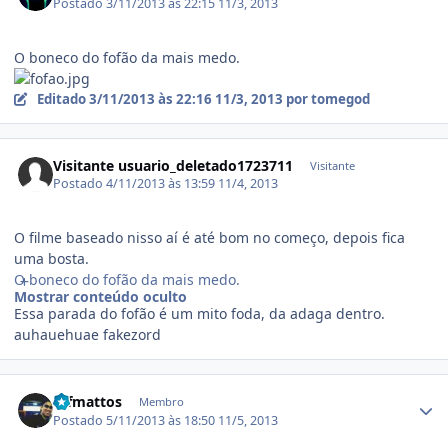
Postado
3/11/2013 às 22:15
11/3, 2013
O boneco do fofão da mais medo.
Editado
3/11/2013 às 22:16
11/3, 2013
por tomegod
Visitante usuario_deletado1723711
Visitante
Postado
4/11/2013 às 13:59
11/4, 2013
O filme baseado nisso aí é até bom no começo, depois fica
uma bosta.
O boneco do fofão da mais medo.
Mostrar conteúdo oculto
Essa parada do fofão é um mito foda, da adaga dentro.
auhauehuae fakezord
Estatísticas do autor
rafmattos
Membro
Postado
5/11/2013 às 18:50
11/5, 2013