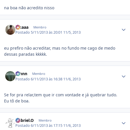
na boa não acredito nisso
Estatísticas do autor
Zikaaa
Membro
Postado
5/11/2013 às 20:01
11/5, 2013
eu prefiro não acreditar, mas no fundo me cago de medo
dessas paradas kkkkk.
Estatísticas do autor
Johnn
Membro
Postado
6/11/2013 às 16:38
11/6, 2013
Se for pra relar,tem que ir com vontade e já quebrar tudo.
Eu tô de boa.
Estatísticas do autor
Gabriel.O
Membro
Postado
6/11/2013 às 17:15
11/6, 2013