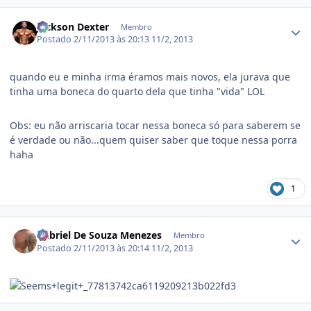
Estatísticas do autor
Jackson Dexter
Membro
Postado
2/11/2013 às 20:13
11/2, 2013
quando eu e minha irma éramos mais novos, ela jurava que
tinha uma boneca do quarto dela que tinha "vida" LOL
Obs: eu não arriscaria tocar nessa boneca só para saberem se
é verdade ou não...quem quiser saber que toque nessa porra
haha
1
Estatísticas do autor
Gabriel De Souza Menezes
Membro
Postado
2/11/2013 às 20:14
11/2, 2013