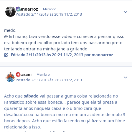
Estatísticas do autor
manoarroz
Membro
Postado
2/11/2013 às 20:19
11/2, 2013
medo.
@ krl mano, tava vendo esse video e comecei a pensar q isso
era bobeira qnd eu olho pro lado tem uns passarinho preto
tentando entrar na minha janela gritando
Editado
2/11/2013 às 20:21
11/2, 2013
por manoarroz
Estatísticas do autor
Guarani
Membro
Postado
2/11/2013 às 21:27
11/2, 2013
Acho que
sábado
vai passar alguma coisa relacionada no
Fantástico sobre essa boneca... parece que ela tá presa a
quarenta anos naquela caixa e o ultimo cara que
desafiou/tocou na boneca morreu em um acidente de moto 3
horas depois. Acho que estão fazendo ou já fizeram um filme
relacionado a isso.