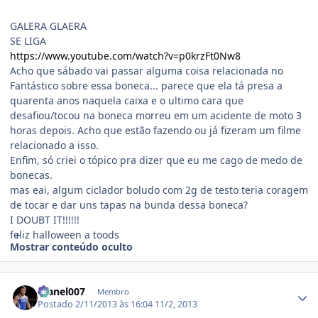
GALERA GLAERA
SE LIGA
https://www.youtube.com/watch?v=p0krzFt0Nw8
Acho que sábado vai passar alguma coisa relacionada no
Fantástico sobre essa boneca... parece que ela tá presa a
quarenta anos naquela caixa e o ultimo cara que
desafiou/tocou na boneca morreu em um acidente de moto 3
horas depois. Acho que estão fazendo ou já fizeram um filme
relacionado a isso.
Enfim, só criei o tópico pra dizer que eu me cago de medo de
bonecas.
mas eai, algum ciclador boludo com 2g de testo teria coragem
de tocar e dar uns tapas na bunda dessa boneca?
I DOUBT IT!!!!!!
feliz halloween a toods
Mostrar conteúdo oculto
Estatísticas do autor
manel007
Membro
Postado
2/11/2013 às 16:04
11/2, 2013