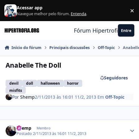
Ir para conteúdo
Acessar app
×
F
Navegue melhor pelo fórum.
Entenda
.
Fórum Hipertrofia.org
Entre
Início do fórum
Principais discussões
Off-Topic
Anabelle
Anabelle The Doll
Seguidores
devil
doll
halloween
horror
misfits
Por
Shemp
2/11/2013 às 16:01
11/2, 2013
Em
Off-Topic
Estatísticas do autor
Shemp
Membro
Postado
2/11/2013 às 16:01
11/2, 2013