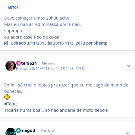
AUTOR
Deve começar umas 20h30 acho.
Mas eu não acredito nessa porra não..
supimpa
eu adoro esse tipo de coisa
Editado
3/11/2013 às 20:16
11/3, 2013
por Shemp
Estatísticas do autor
Peter8624
Membro
Postado
3/11/2013 às 22:13
11/3, 2013
Enfim, só criei o tópico pra dizer que eu me cago de medo de
bonecas.
#Tópic
Tocaria numa boa... só nao andaria de moto depois
Estatísticas do autor
tomegod
Membro