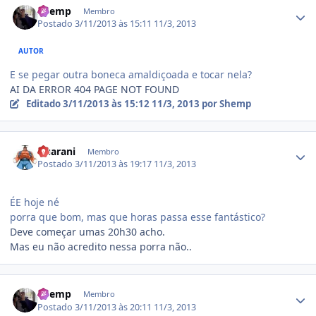
Shemp
Membro
Postado
3/11/2013 às 15:11
11/3, 2013
AUTOR
E se pegar outra boneca amaldiçoada e tocar nela?
AI DA ERROR 404 PAGE NOT FOUND
Editado
3/11/2013 às 15:12
11/3, 2013
por Shemp
Estatísticas do autor
Guarani
Membro
Postado
3/11/2013 às 19:17
11/3, 2013
ÉE hoje né
porra que bom, mas que horas passa esse fantástico?
Deve começar umas 20h30 acho.
Mas eu não acredito nessa porra não..
Estatísticas do autor
Shemp
Membro
Postado
3/11/2013 às 20:11
11/3, 2013