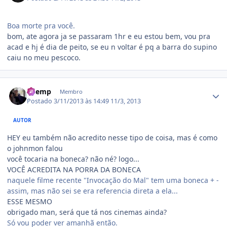
Boa morte pra você.
bom, ate agora ja se passaram 1hr e eu estou bem, vou pra
acad e hj é dia de peito, se eu n voltar é pq a barra do supino
caiu no meu pescoco.
Estatísticas do autor
Shemp
Membro
Postado
3/11/2013 às 14:49
11/3, 2013
AUTOR
HEY eu também não acredito nesse tipo de coisa, mas é como
o johnmon falou
você tocaria na boneca? não né? logo...
VOCÊ ACREDITA NA PORRA DA BONECA
naquele filme recente "Invocação do Mal" tem uma boneca + -
assim, mas não sei se era referencia direta a ela...
ESSE MESMO
obrigado man, será que tá nos cinemas ainda?
Só vou poder ver amanhã então.