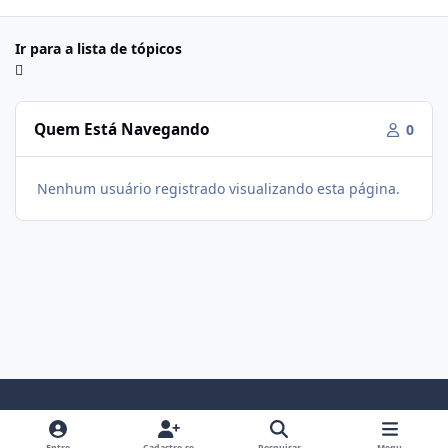
Ir para a lista de tópicos
Quem Está Navegando
0
Nenhum usuário registrado visualizando esta página.
Modo Claro
Modo Escuro
Preferência do Sistema
f
i