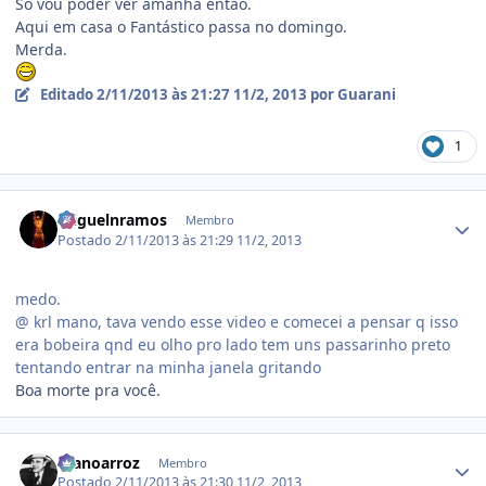
Só vou poder ver amanhã então.
Aqui em casa o Fantástico passa no domingo.
Merda.
Editado
2/11/2013 às 21:27
11/2, 2013
por Guarani
1
Estatísticas do autor
miguelnramos
Membro
Postado
2/11/2013 às 21:29
11/2, 2013
medo.
@ krl mano, tava vendo esse video e comecei a pensar q isso
era bobeira qnd eu olho pro lado tem uns passarinho preto
tentando entrar na minha janela gritando
Boa morte pra você.
Estatísticas do autor
manoarroz
Membro
Postado
2/11/2013 às 21:30
11/2, 2013