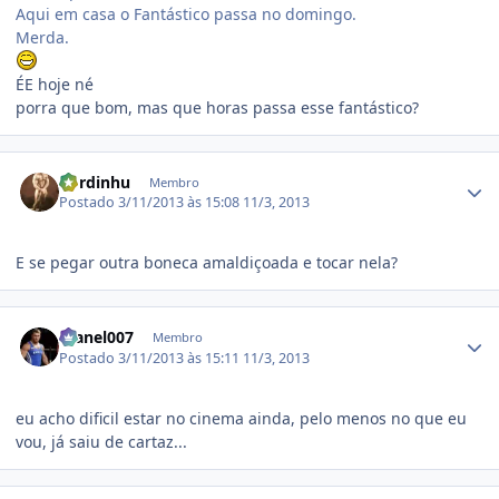
Aqui em casa o Fantástico passa no domingo.
Merda.
ÉE hoje né
porra que bom, mas que horas passa esse fantástico?
Estatísticas do autor
dordinhu
Membro
Postado
3/11/2013 às 15:08
11/3, 2013
E se pegar outra boneca amaldiçoada e tocar nela?
Estatísticas do autor
manel007
Membro
Postado
3/11/2013 às 15:11
11/3, 2013
eu acho dificil estar no cinema ainda, pelo menos no que eu
vou, já saiu de cartaz...
Estatísticas do autor