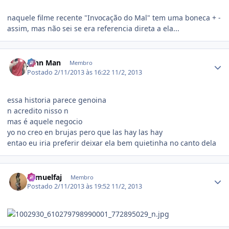
naquele filme recente "Invocação do Mal" tem uma boneca + -
assim, mas não sei se era referencia direta a ela...
Estatísticas do autor
John Man
Membro
Postado
2/11/2013 às 16:22
11/2, 2013
essa historia parece genoina
n acredito nisso n
mas é aquele negocio
yo no creo en brujas pero que las hay las hay
entao eu iria preferir deixar ela bem quietinha no canto dela
Estatísticas do autor
Samuelfaj
Membro
Postado
2/11/2013 às 19:52
11/2, 2013