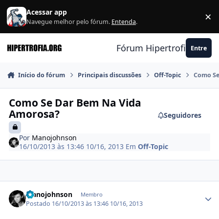
Ir para conteúdo
Acessar app
×
F
Navegue melhor pelo fórum.
Entenda
.
Fórum Hipertrofia.org
Entre
Início do fórum
Principais discussões
Off-Topic
Como Se
Como Se Dar Bem Na Vida
Amorosa?
Seguidores
Por
Manojohnson
16/10/2013 às 13:46
10/16, 2013
Em
Off-Topic
Estatísticas do autor
Manojohnson
Membro
Postado
16/10/2013 às 13:46
10/16, 2013