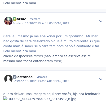
Pelo menos pra mim.
Estatísticas do autor
vitorsa2
Membro
Postado
16/10/2013 às 14:00
10/16, 2013
Cara, eu mesmo já me apaixonei por um gordinho.. Mulher
não gosta de cara desleixado,o que é muito diferente. O que
conta mais,é saber se o cara tem bom papo,é confiante e tal.
Pelo menos pra mim.
cheiro de ipocrisia rsrsrs (não lembro se escreve assim
mesmo mas todos entenderam rsrsr)
Estatísticas do autor
igaostronda
Membro
Postado
16/10/2013 às 14:01
10/16, 2013
quero deixar uma imagem aqui com vocês, bjs pra feminazis