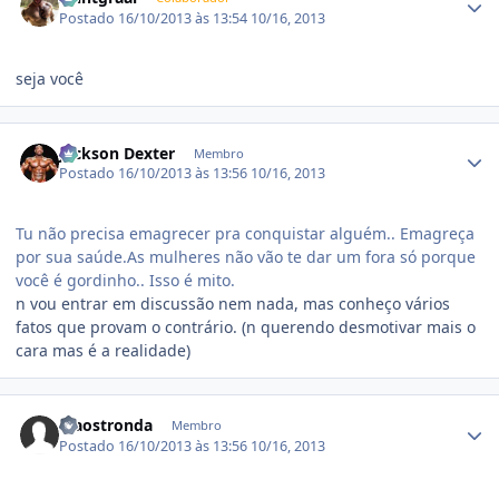
Postado
16/10/2013 às 13:54
10/16, 2013
seja você
Estatísticas do autor
Jackson Dexter
Membro
Postado
16/10/2013 às 13:56
10/16, 2013
Tu não precisa emagrecer pra conquistar alguém.. Emagreça
por sua saúde.As mulheres não vão te dar um fora só porque
você é gordinho.. Isso é mito.
n vou entrar em discussão nem nada, mas conheço vários
fatos que provam o contrário. (n querendo desmotivar mais o
cara mas é a realidade)
Estatísticas do autor
igaostronda
Membro
Postado
16/10/2013 às 13:56
10/16, 2013