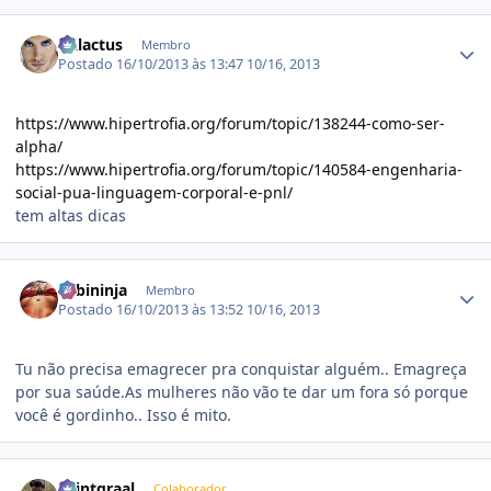
Estatísticas do autor
Galactus
Membro
Postado
16/10/2013 às 13:47
10/16, 2013
https://www.hipertrofia.org/forum/topic/138244-como-ser-
alpha/
https://www.hipertrofia.org/forum/topic/140584-engenharia-
social-pua-linguagem-corporal-e-pnl/
tem altas dicas
Estatísticas do autor
Fabininja
Membro
Postado
16/10/2013 às 13:52
10/16, 2013
Tu não precisa emagrecer pra conquistar alguém.. Emagreça
por sua saúde.As mulheres não vão te dar um fora só porque
você é gordinho.. Isso é mito.
Estatísticas do autor
Saintgraal
Colaborador