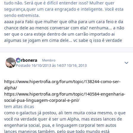
tudo não. Será que é difícil entender isso? Mulher quer
segurança,quer um cara engraçado e inteligente. Você esta
sendo extremista.
aaaa para Fabi que mulher que olha para um cara feio e da
chance dele ao menos conversar com ela? nenhuma... a não
ser que o cara esteje dentro de um carrão importado ai
algumas se jogam em cima dele... vc sabe q isso é verdade
Estatísticas do autor
Carbonera
Membro
Postado
16/10/2013 às 14:07
10/16, 2013
https://www.hipertrofia.org/forum/topic/138244-como-ser-
alpha/
https://www.hipertrofia.org/forum/topic/140584-engenharia-
social-pua-linguagem-corporal-e-pnl/
tem altas dicas
como o galactus já postou, ali tem muita coisa mesmo, o que
você na verdade quer é ser um Alpha, mas esses lances de
engenharia social, pua, e linguagem corporal tem autos
lances maneiros também, pelo que todo mundo está