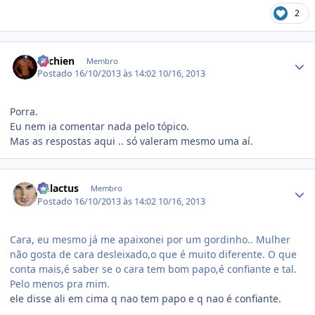
2
Estatísticas do autor
ritchien
Membro
Postado
16/10/2013 às 14:02
10/16, 2013
Porra.
Eu nem ia comentar nada pelo tópico.
Mas as respostas aqui .. só valeram mesmo uma aí.
Estatísticas do autor
Galactus
Membro
Postado
16/10/2013 às 14:02
10/16, 2013
Cara, eu mesmo já me apaixonei por um gordinho.. Mulher
não gosta de cara desleixado,o que é muito diferente. O que
conta mais,é saber se o cara tem bom papo,é confiante e tal.
Pelo menos pra mim.
ele disse ali em cima q nao tem papo e q nao é confiante.