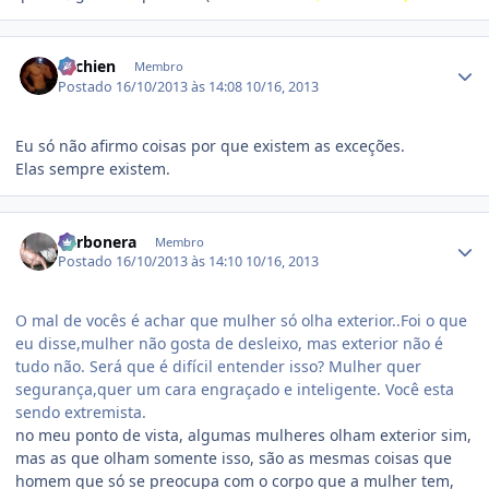
Estatísticas do autor
ritchien
Membro
Postado
16/10/2013 às 14:08
10/16, 2013
Eu só não afirmo coisas por que existem as exceções.
Elas sempre existem.
Estatísticas do autor
Carbonera
Membro
Postado
16/10/2013 às 14:10
10/16, 2013
O mal de vocês é achar que mulher só olha exterior..Foi o que
eu disse,mulher não gosta de desleixo, mas exterior não é
tudo não. Será que é difícil entender isso? Mulher quer
segurança,quer um cara engraçado e inteligente. Você esta
sendo extremista.
no meu ponto de vista, algumas mulheres olham exterior sim,
mas as que olham somente isso, são as mesmas coisas que
homem que só se preocupa com o corpo que a mulher tem,