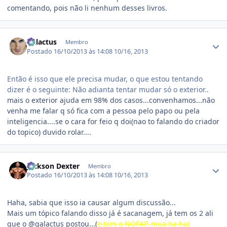
comentando, pois não li nenhum desses livros.
Estatísticas do autor
Galactus
Membro
Postado
16/10/2013 às 14:08
10/16, 2013
Então é isso que ele precisa mudar, o que estou tentando
dizer é o seguinte: Não adianta tentar mudar só o exterior..
mais o exterior ajuda em 98% dos casos...convenhamos...não
venha me falar q só fica com a pessoa pelo papo ou pela
inteligencia....se o cara for feio q doi(nao to falando do criador
do topico) duvido rolar....
Estatísticas do autor
Jackson Dexter
Membro
Postado
16/10/2013 às 14:08
10/16, 2013
Haha, sabia que isso ia causar algum discussão...
Mais um tópico falando disso já é sacanagem, já tem os 2 ali
que o @galactus postou...(
e tem o NOFAP, mua ha ha)