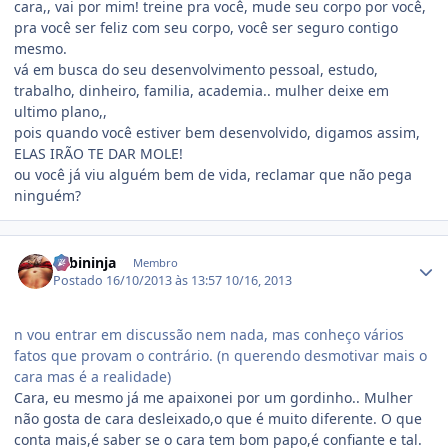
cara,, vai por mim! treine pra você, mude seu corpo por você,
pra você ser feliz com seu corpo, você ser seguro contigo
mesmo.
vá em busca do seu desenvolvimento pessoal, estudo,
trabalho, dinheiro, familia, academia.. mulher deixe em
ultimo plano,,
pois quando você estiver bem desenvolvido, digamos assim,
ELAS IRÃO TE DAR MOLE!
ou você já viu alguém bem de vida, reclamar que não pega
ninguém?
Estatísticas do autor
Fabininja
Membro
Postado
16/10/2013 às 13:57
10/16, 2013
n vou entrar em discussão nem nada, mas conheço vários
fatos que provam o contrário. (n querendo desmotivar mais o
cara mas é a realidade)
Cara, eu mesmo já me apaixonei por um gordinho.. Mulher
não gosta de cara desleixado,o que é muito diferente. O que
conta mais,é saber se o cara tem bom papo,é confiante e tal.