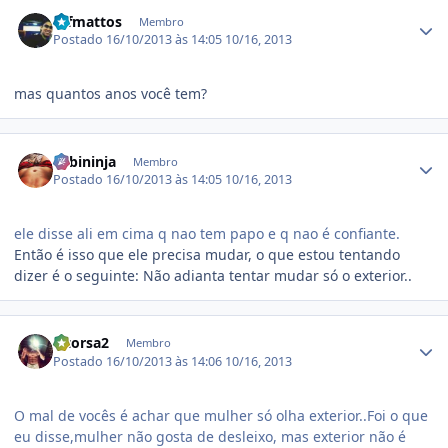
Estatísticas do autor
rafmattos
Membro
Postado
16/10/2013 às 14:05
10/16, 2013
mas quantos anos você tem?
Estatísticas do autor
Fabininja
Membro
Postado
16/10/2013 às 14:05
10/16, 2013
ele disse ali em cima q nao tem papo e q nao é confiante.
Então é isso que ele precisa mudar, o que estou tentando
dizer é o seguinte: Não adianta tentar mudar só o exterior..
Estatísticas do autor
vitorsa2
Membro
Postado
16/10/2013 às 14:06
10/16, 2013
O mal de vocês é achar que mulher só olha exterior..Foi o que
eu disse,mulher não gosta de desleixo, mas exterior não é