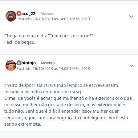
Estatísticas do autor
Graco_22
Membro
Postado
16/10/2013 às 14:03
10/16, 2013
Chega na mina e diz "Temo nessas carne?"
Fácil de pegar...
Estatísticas do autor
Fabininja
Membro
Postado
16/10/2013 às 14:03
10/16, 2013
cheiro de ipocrisia rsrsrs (não lembro se escreve assim
mesmo mas todos entenderam rsrsr)
O mal de vocês é achar que mulher só olha exterior..Foi o que
eu disse,mulher não gosta de desleixo, mas exterior não é
tudo não. Será que é difícil entender isso? Mulher quer
segurança,quer um cara engraçado e inteligente. Você esta
sendo extremista.