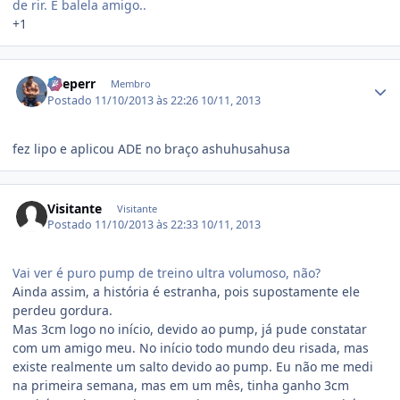
de rir. É balela amigo..
+1
Estatísticas do autor
Keeperr
Membro
Postado
11/10/2013 às 22:26
10/11, 2013
fez lipo e aplicou ADE no braço ashuhusahusa
Visitante
Visitante
Postado
11/10/2013 às 22:33
10/11, 2013
Vai ver é puro pump de treino ultra volumoso, não?
Ainda assim, a história é estranha, pois supostamente ele
perdeu gordura.
Mas 3cm logo no início, devido ao pump, já pude constatar
com um amigo meu. No início todo mundo deu risada, mas
existe realmente um salto devido ao pump. Eu não me medi
na primeira semana, mas em um mês, tinha ganho 3cm