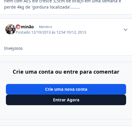
nem com AES ele cresce 3,5cm de braço em uma semana e
perde 4kg de 'gordura localizada'........
Estatísticas do autor
Firminão
Membro
Postado
12/10/2013 às 12:54
10/12, 2013
Invejosos
Crie uma conta ou entre para comentar
Crie uma nova conta
Entrar Agora