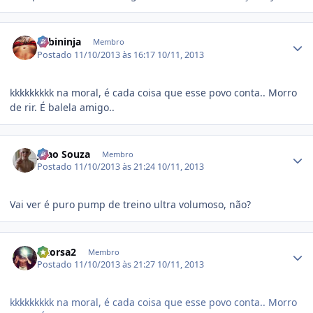
Estatísticas do autor
Fabininja
Membro
Postado
11/10/2013 às 16:17
10/11, 2013
kkkkkkkkk na moral, é cada coisa que esse povo conta.. Morro
de rir. É balela amigo..
Estatísticas do autor
Joao Souza
Membro
Postado
11/10/2013 às 21:24
10/11, 2013
Vai ver é puro pump de treino ultra volumoso, não?
Estatísticas do autor
vitorsa2
Membro
Postado
11/10/2013 às 21:27
10/11, 2013
kkkkkkkkk na moral, é cada coisa que esse povo conta.. Morro