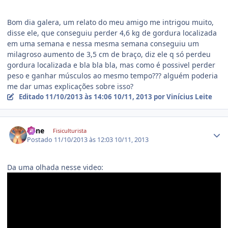
Bom dia galera, um relato do meu amigo me intrigou muito,
disse ele, que conseguiu perder 4,6 kg de gordura localizada
em uma semana e nessa mesma semana conseguiu um
milagroso aumento de 3,5 cm de braço, diz ele q só perdeu
gordura localizada e bla bla bla, mas como é possivel perder
peso e ganhar músculos ao mesmo tempo??? alguém poderia
me dar umas explicações sobre isso?
Editado
11/10/2013 às 14:06
10/11, 2013
por Vinícius Leite
Estatísticas do autor
Bane
Fisiculturista
Postado
11/10/2013 às 12:03
10/11, 2013
Da uma olhada nesse video: