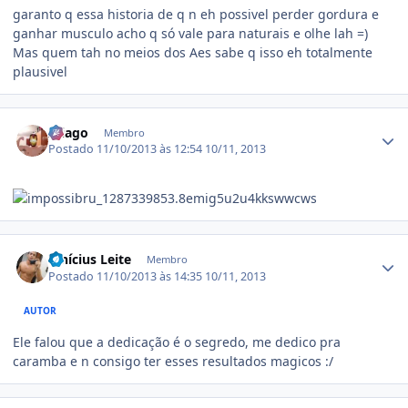
garanto q essa historia de q n eh possivel perder gordura e
ganhar musculo acho q só vale para naturais e olhe lah =)
Mas quem tah no meios dos Aes sabe q isso eh totalmente
plausivel
Estatísticas do autor
Aliago
Membro
Postado
11/10/2013 às 12:54
10/11, 2013
Estatísticas do autor
Vinícius Leite
Membro
Postado
11/10/2013 às 14:35
10/11, 2013
AUTOR
Ele falou que a dedicação é o segredo, me dedico pra
caramba e n consigo ter esses resultados magicos :/
Estatísticas do autor