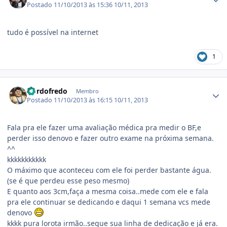
Postado
11/10/2013 às 15:36
10/11, 2013
tudo é possível na internet
1
Estatísticas do autor
Gordofredo
Membro
Postado
11/10/2013 às 16:15
10/11, 2013
Fala pra ele fazer uma avaliação médica pra medir o BF,e
perder isso denovo e fazer outro exame na próxima semana.
^^
kkkkkkkkkkk
O máximo que aconteceu com ele foi perder bastante água.
(se é que perdeu esse peso mesmo)
E quanto aos 3cm,faça a mesma coisa..mede com ele e fala
pra ele continuar se dedicando e daqui 1 semana vcs mede
denovo
kkkk pura lorota irmão..segue sua linha de dedicação e já era.