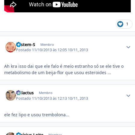
1
Estatísticas do autor
System-S
Membro
Postado
11/10/2013 às 12:05
10/11, 2013
Ah kra isso dai que ele falo é meio estranho só se ele tive o
metabolismo de um beija-flor que usou esteroides ...
Estatísticas do autor
Galactus
Membro
Postado
11/10/2013 às 12:13
10/11, 2013
ele fez lipo e usou trembolona...
Estatísticas do autor
Vinícius Leite
Membro