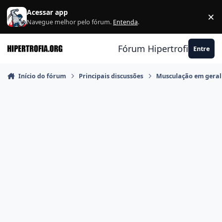
Ir para conteúdo
Acessar app
×
F
Navegue melhor pelo fórum.
Entenda
.
Fórum Hipertrofia.org
Entre
Início do fórum
Principais discussões
Musculação em geral