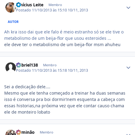
Vinícius Leite
Membro
Postado
11/10/2013 às 15:10
10/11, 2013
AUTOR
Ah kra isso dai que ele falo é meio estranho só se ele tive o
metabolismo de um beija-flor que usou esteroides ...
ele deve ter o metabolismo de um beija-flor msm ahuheu
Estatísticas do autor
Gabriel138
Membro
Postado
11/10/2013 às 15:18
10/11, 2013
Sei a dedicação dele....
Mesmo que ele tenha começado a treinar ha duas semanas
isso é conversa pra boi dormir!nem esquenta a cabeça com
essas historias,na próxima vez que ele contar causo chama
ele de monteiro lobato
Estatísticas do autor
Firminão
Membro