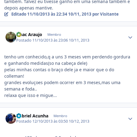
também. Talvez eu tivesse ganho em uma semana também e
depois apenas mantive.
Editado
11/10/2013 às 22:34
10/11, 2013
por Visitante
Estatísticas do autor
Izaac Araujo
Membro
Postado
11/10/2013 às 23:06
10/11, 2013
tenho um conhecido,q a uns 3 meses vem perdendo gordura
e ganhando medidas(so na cabeça dele)
pelas minhas contas o braço dele ja e maior que o do
colleman!
grandes evoluçoes podem ocorrer em 3 meses,mas uma
semana e foda..
relaxa que isso e migue...
Estatísticas do autor
Gabriel Acunha
Membro
Postado
12/10/2013 às 03:50
10/12, 2013