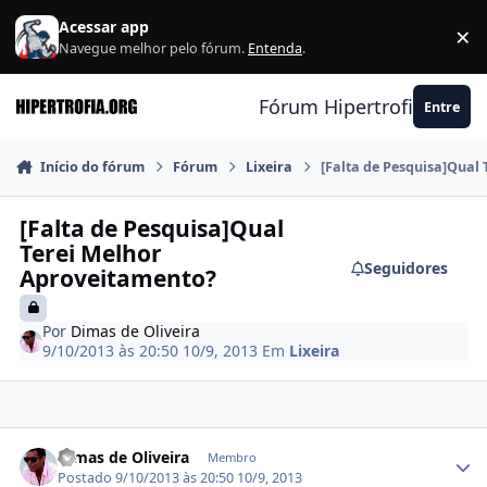
Ir para conteúdo
Acessar app
×
F
Navegue melhor pelo fórum.
Entenda
.
Fórum Hipertrofia.org
Entre
Início do fórum
Fórum
Lixeira
[Falta de Pesquisa]Qual
[Falta de Pesquisa]Qual
Terei Melhor
Seguidores
Aproveitamento?
Por
Dimas de Oliveira
9/10/2013 às 20:50
10/9, 2013
Em
Lixeira
Estatísticas do autor
Dimas de Oliveira
Membro
Postado
9/10/2013 às 20:50
10/9, 2013