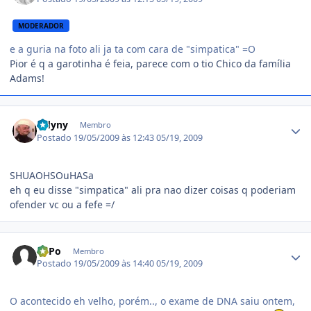
MODERADOR
e a guria na foto ali ja ta com cara de "simpatica" =O
Pior é q a garotinha é feia, parece com o tio Chico da família
Adams!
Estatísticas do autor
Odyny
Membro
Postado
19/05/2009 às 12:43
05/19, 2009
SHUAOHSOuHASa
eh q eu disse "simpatica" ali pra nao dizer coisas q poderiam
ofender vc ou a fefe =/
Estatísticas do autor
LuPo
Membro
Postado
19/05/2009 às 14:40
05/19, 2009
O acontecido eh velho, porém.., o exame de DNA saiu ontem,