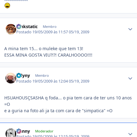
Estatísticas do autor
funkstatic
Membro
Postado
19/05/2009 às 11:57
05/19, 2009
A mina tem 15... o muleke que tem 13!
ESSA MINA GOSTA VIU?!?! CARALHOOOO!!!!
Estatísticas do autor
Odyny
Membro
Postado
19/05/2009 às 12:04
05/19, 2009
HSUAHOUSÇSASHA q foda... o pia tem cara de ter uns 10 anos
=O
e a guria na foto ali ja ta com cara de "simpatica" =O
Estatísticas do autor
Nanny
Moderador
Postado
19/05/2009 às 12:15
05/19, 2009