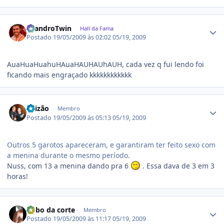
Estatísticas do autor
LeandroTwin
Hall da Fama
Postado
19/05/2009 às 02:02
05/19, 2009
AuaHuaHuahuHAuaHAUHAUhAUH, cada vez q fui lendo foi
ficando mais engraçado kkkkkkkkkkkk
Estatísticas do autor
Luizão
Membro
Postado
19/05/2009 às 05:13
05/19, 2009
Outros 5 garotos apareceram, e garantiram ter feito sexo com
a menina durante o mesmo período.
Nuss, com 13 a menina dando pra 6
. Essa dava de 3 em 3
horas!
Estatísticas do autor
Bobo da corte
Membro
Postado
19/05/2009 às 11:17
05/19, 2009