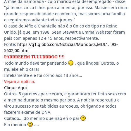
A mãe da namorada - cujo marido está desempregado - disse:
"já temos cinco filhos para alimentar, por isso Maisie será uma
grande responsabilidade econômica, mas somos uma família
e seguiremos adiante todos juntos."
O caso de Alfie e Chantelle não é o único do tipo no Reino
Unido, já que, em 1998, Sean Stewart e Emma Webster foram
pais com apenas 12 e 15 anos, respectivamente.
Fonte:
https://g1.globo.com/Noticias/Mundo/0,,MUL1...93-
5602,00.html
PARRREEEM TUUUDDDOO !!!!
Todo mundo deve tar pensando
, que lindo!!! Outros, o
muleke eh o cara!
Infelizmente ele foi corno aos 13 anos...
Vejam a notícia:
Clique Aqui
Outros 5 garotos apareceram, e garantiram ter feito sexo com
a menina durante o mesmo período. A notícia repercutiu e
virou sucesso nos tabloides europeus, obrigando a todos
fazerem exame de DNA.
Coitado... do menino que não eh o pai
E a menina
....