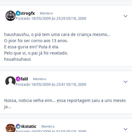
Estatísticas do autor
castrogfx
Membro
Postado
18/05/2009 às 23:29
05/18, 2009
haushaushu, o piá tem uma cara de criança mesmo...
O pior foi ser corno aos 13 anos.
E essa guria ein? Puta é ela.
Pelo que vi, o pai já foi revelado.
hsuahsuhaus
Estatísticas do autor
Kafalil
Membro
Postado
18/05/2009 às 23:41
05/18, 2009
Nossa, noticia velha eim... essa reportagem saiu a uns meses
ja...
Estatísticas do autor
funkstatic
Membro
Postado
19/05/2009 às 01:03
05/19, 2009