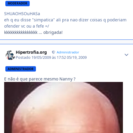
MODERADOR
SHUAOHSOuHASa
eh q eu disse "simpatica" ali pra nao dizer coisas q poderiam
ofender vc ou a fefe =/
kkkkkkkkkkkkkkkk ... obrigada!
Estatísticas do autor
Hipertrofia.org
Administrador
Postado
19/05/2009 às 17:52
05/19, 2009
ADMINISTRADOR
E não é que parece mesmo Nanny ?