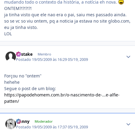
mudando todo o contexto da história, a notícia eh nova.
ONTEM?!?!?!?!
ja tinha visto que ele nao era o pai, saiu mes passado ainda.
so se vc so viu ontem, pq a noticia ja estava no site globo.com,
eu ja tinha visto.
LOL
Estatísticas do autor
Mistake
Membro
Postado
19/05/2009 às 16:29
05/19, 2009
Forçou no "ontem"
hehehe
Segue o post de um blog:
https://papodehomem.com.br/o-nascimento-de-...e-alfie-
patten/
Estatísticas do autor
Nanny
Moderador
Postado
19/05/2009 às 17:37
05/19, 2009