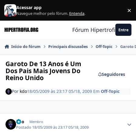
Ir para conteúdo
Acessar app
×
F
Navegue melhor pelo fórum.
Entenda
.
Fórum Hipertrofia.org
Entre
Início do fórum
Principais discussões
Off-Topic
Garoto 
Garoto De 13 Anos é Um
Dos Pais Mais Jovens Do
Seguidores
Reino Unido
Por
kdo
18/05/2009 às 23:17
05/18, 2009
Em
Off-Topic
Estatísticas do autor
kdo
Membro
Postado
18/05/2009 às 23:17
05/18, 2009