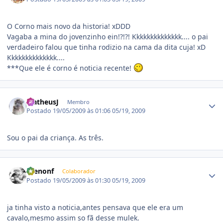
O Corno mais novo da historia! xDDD
Vagaba a mina do jovenzinho ein!?!?! Kkkkkkkkkkkkkk.... o pai
verdadeiro falou que tinha rodizio na cama da dita cuja! xD
Kkkkkkkkkkkkkk....
***Que ele é corno é noticia recente!
Estatísticas do autor
MatheusJ
Membro
Postado
19/05/2009 às 01:06
05/19, 2009
Sou o pai da criança. As três.
Estatísticas do autor
Brenonf
Colaborador
Postado
19/05/2009 às 01:30
05/19, 2009
ja tinha visto a noticia,antes pensava que ele era um
cavalo,mesmo assim so fã desse mulek.