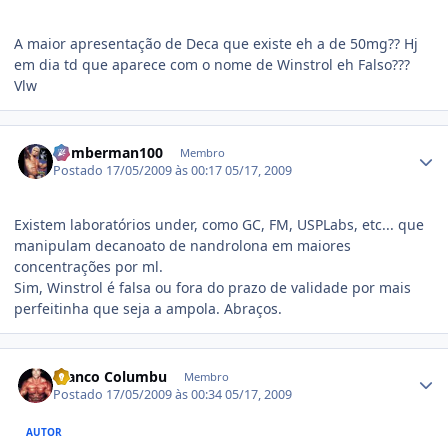
A maior apresentação de Deca que existe eh a de 50mg?? Hj
em dia td que aparece com o nome de Winstrol eh Falso???
Vlw
Estatísticas do autor
bomberman100
Membro
Postado
17/05/2009 às 00:17
05/17, 2009
Existem laboratórios under, como GC, FM, USPLabs, etc... que
manipulam decanoato de nandrolona em maiores
concentrações por ml.
Sim, Winstrol é falsa ou fora do prazo de validade por mais
perfeitinha que seja a ampola. Abraços.
Estatísticas do autor
Franco Columbu
Membro
Postado
17/05/2009 às 00:34
05/17, 2009
AUTOR