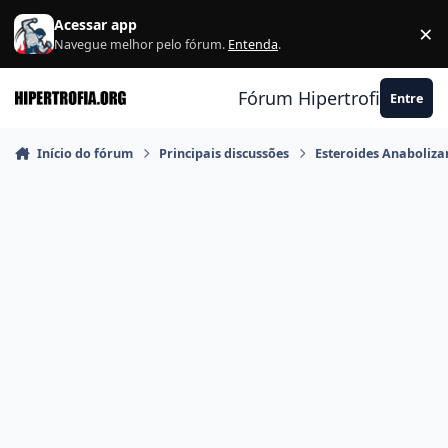
Ir para conteúdo
Acessar app
×
F
Navegue melhor pelo fórum.
Entenda
.
Fórum Hipertrofia.org
Entre
Início do fórum
Principais discussões
Esteroides Anaboliza