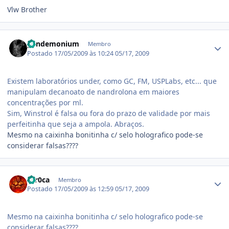
Vlw Brother
Estatísticas do autor
pandemonium
Membro
Postado
17/05/2009 às 10:24
05/17, 2009
Existem laboratórios under, como GC, FM, USPLabs, etc... que
manipulam decanoato de nandrolona em maiores
concentrações por ml.
Sim, Winstrol é falsa ou fora do prazo de validade por mais
perfeitinha que seja a ampola. Abraços.
Mesmo na caixinha bonitinha c/ selo holografico pode-se
considerar falsas????
Estatísticas do autor
zer0ca
Membro
Postado
17/05/2009 às 12:59
05/17, 2009
Mesmo na caixinha bonitinha c/ selo holografico pode-se
considerar falsas????