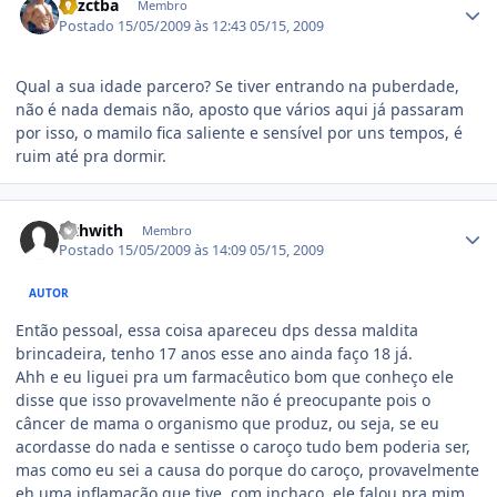
luizctba
Membro
Postado
15/05/2009 às 12:43
05/15, 2009
Qual a sua idade parcero? Se tiver entrando na puberdade,
não é nada demais não, aposto que vários aqui já passaram
por isso, o mamilo fica saliente e sensível por uns tempos, é
ruim até pra dormir.
Estatísticas do autor
wthwith
Membro
Postado
15/05/2009 às 14:09
05/15, 2009
AUTOR
Então pessoal, essa coisa apareceu dps dessa maldita
brincadeira, tenho 17 anos esse ano ainda faço 18 já.
Ahh e eu liguei pra um farmacêutico bom que conheço ele
disse que isso provavelmente não é preocupante pois o
câncer de mama o organismo que produz, ou seja, se eu
acordasse do nada e sentisse o caroço tudo bem poderia ser,
mas como eu sei a causa do porque do caroço, provavelmente
eh uma inflamação que tive, com inchaço, ele falou pra mim