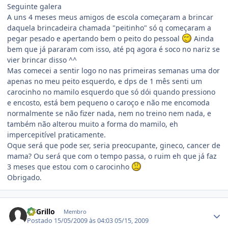
Seguinte galera
A uns 4 meses meus amigos de escola começaram a brincar
daquela brincadeira chamada "peitinho" só q começaram a
pegar pesado e apertando bem o peito do pessoal
Ainda
bem que já pararam com isso, até pq agora é soco no nariz se
vier brincar disso ^^
Mas comecei a sentir logo no nas primeiras semanas uma dor
apenas no meu peito esquerdo, e dps de 1 mês senti um
carocinho no mamilo esquerdo que só dói quando pressiono
e encosto, está bem pequeno o caroço e não me encomoda
normalmente se não fizer nada, nem no treino nem nada, e
também não alterou muito a forma do mamilo, eh
impercepitível praticamente.
Oque será que pode ser, seria preocupante, gineco, cancer de
mama? Ou será que com o tempo passa, o ruim eh que já faz
3 meses que estou com o carocinho
Obrigado.
Estatísticas do autor
RVGrillo
Membro
Postado
15/05/2009 às 04:03
05/15, 2009