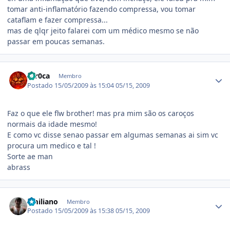
tomar anti-inflamatório fazendo compressa, vou tomar
cataflam e fazer compressa...
mas de qlqr jeito falarei com um médico mesmo se não
passar em poucas semanas.
Estatísticas do autor
zer0ca
Membro
Postado
15/05/2009 às 15:04
05/15, 2009
Faz o que ele flw brother! mas pra mim são os caroços
normais da idade mesmo!
E como vc disse senao passar em algumas semanas ai sim vc
procura um medico e tal !
Sorte ae man
abrass
Estatísticas do autor
Emiliano
Membro
Postado
15/05/2009 às 15:38
05/15, 2009