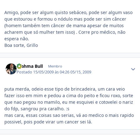
Amigo, pode ser algum quisto sebáceo, pode ser algum vaso
que estourou e formou o nódulo mas pode ser sim câncer
(homem também tem câncer de mama apesar de muitos
acharem que só mulher tem isso) . Corre pro médico, não
espera não.
Boa sorte, Grillo
Estatísticas do autor
Brahma Bull
Membro
Postado
15/05/2009 às 04:26
05/15, 2009
puta merda, odeio esse tipo de brincadeira, um cara veio
fazer isso em mim e pedou a cima do peito e ficou roxo, sorte
que nao pegou no mamilo, eu me esquivei e cotovelei o nariz
do fdp, sangrou pra caralho. :s
mas cara, essas coisas sao serias, vá ao medico o mais rapido
possivel, pois pode virar um cancer sei lá.
Estatísticas do autor