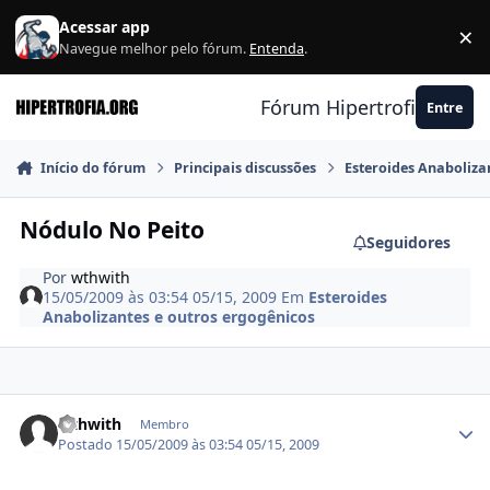
Ir para conteúdo
Acessar app
×
F
Navegue melhor pelo fórum.
Entenda
.
Fórum Hipertrofia.org
Entre
Início do fórum
Principais discussões
Esteroides Anaboliza
Nódulo No Peito
Seguidores
Por
wthwith
15/05/2009 às 03:54
05/15, 2009
Em
Esteroides
Anabolizantes e outros ergogênicos
Estatísticas do autor
wthwith
Membro
Postado
15/05/2009 às 03:54
05/15, 2009