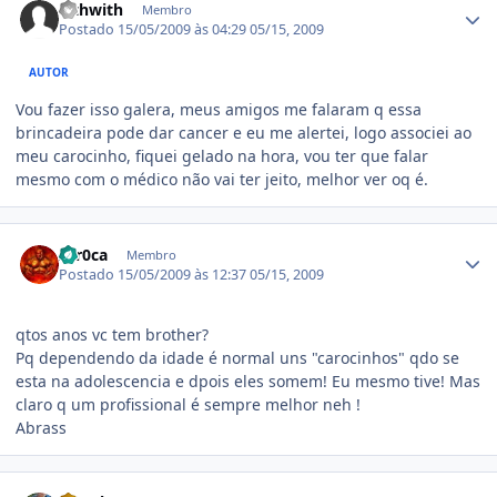
wthwith
Membro
Postado
15/05/2009 às 04:29
05/15, 2009
AUTOR
Vou fazer isso galera, meus amigos me falaram q essa
brincadeira pode dar cancer e eu me alertei, logo associei ao
meu carocinho, fiquei gelado na hora, vou ter que falar
mesmo com o médico não vai ter jeito, melhor ver oq é.
Estatísticas do autor
zer0ca
Membro
Postado
15/05/2009 às 12:37
05/15, 2009
qtos anos vc tem brother?
Pq dependendo da idade é normal uns "carocinhos" qdo se
esta na adolescencia e dpois eles somem! Eu mesmo tive! Mas
claro q um profissional é sempre melhor neh !
Abrass
Estatísticas do autor