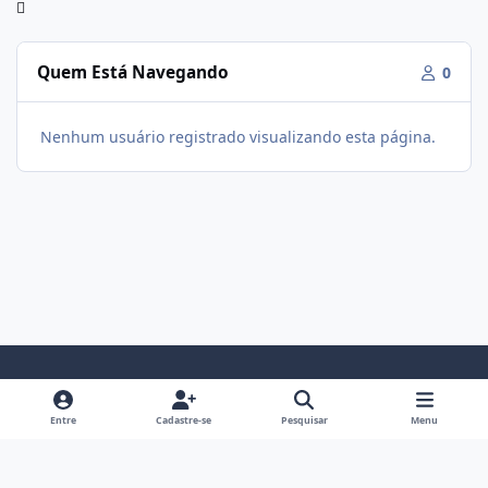
Quem Está Navegando
0
Nenhum usuário registrado visualizando esta página.
Modo Claro
Modo Escuro
Preferência do Sistema
f
i
Entre
Cadastre-se
Pesquisar
Menu
a
n
Política De Privacidade
Contato
Cookies
c
s
Fórum Hipertrofia
Powered by
Invision Community