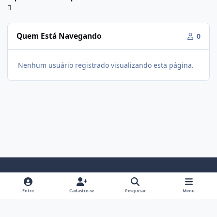
Quem Está Navegando
0
Nenhum usuário registrado visualizando esta página.
Modo Claro
Modo Escuro
Preferência do Sistema
f
i
Entre
Cadastre-se
Pesquisar
Menu
a
n
Política De Privacidade
Contato
Cookies
c
s