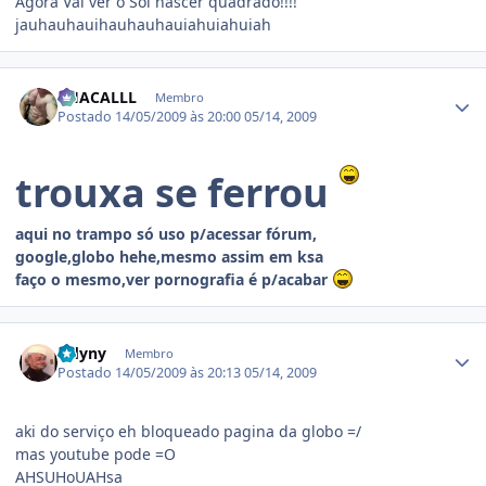
Agora Vai ver o Sol nascer quadrado!!!!
jauhauhauihauhauhauiahuiahuiah
Estatísticas do autor
CHACALLL
Membro
Postado
14/05/2009 às 20:00
05/14, 2009
trouxa se ferrou
aqui no trampo só uso p/acessar fórum,
google,globo hehe,mesmo assim em ksa
faço o mesmo,ver pornografia é p/acabar
Estatísticas do autor
Odyny
Membro
Postado
14/05/2009 às 20:13
05/14, 2009
aki do serviço eh bloqueado pagina da globo =/
mas youtube pode =O
AHSUHoUAHsa