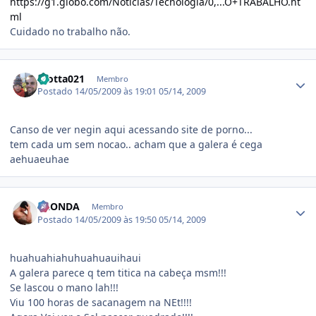
https://g1.globo.com/Noticias/Tecnologia/0,...O+TRABALHO.ht
ml
Cuidado no trabalho não.
Estatísticas do autor
motta021
Membro
Postado
14/05/2009 às 19:01
05/14, 2009
Canso de ver negin aqui acessando site de porno...
tem cada um sem nocao.. acham que a galera é cega
aehuaeuhae
Estatísticas do autor
LAONDA
Membro
Postado
14/05/2009 às 19:50
05/14, 2009
huahuahiahuhuahuauihaui
A galera parece q tem titica na cabeça msm!!!
Se lascou o mano lah!!!
Viu 100 horas de sacanagem na NEt!!!!