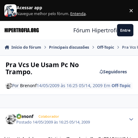
Ir para conteúdo
Acessar app
×
F
Navegue melhor pelo fórum.
Entenda
.
Fórum Hipertrofia.org
Entre
Início do fórum
Principais discussões
Off-Topic
Pra Vcs
Pra Vcs Ue Usam Pc No
Trampo.
Seguidores
Por
Brenonf
14/05/2009 às 16:25
05/14, 2009
Em
Off-Topic
Estatísticas do autor
Brenonf
Colaborador
Postado
14/05/2009 às 16:25
05/14, 2009