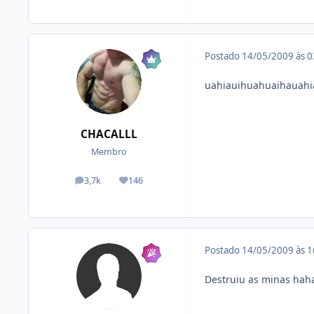
Postado
14/05/2009 às 
uahiauihuahuaihauahi
CHACALLL
Membro
3,7k
146
posts
Reputação
Postado
14/05/2009 às 
Destruiu as minas ha