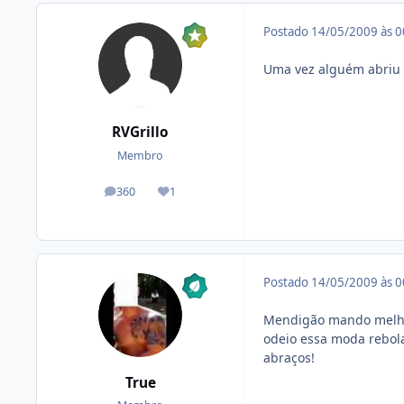
Postado
14/05/2009 às 
Uma vez alguém abriu u
RVGrillo
Membro
360
1
posts
Reputação
Postado
14/05/2009 às 
Mendigão mando melho
odeio essa moda rebola
abraços!
True