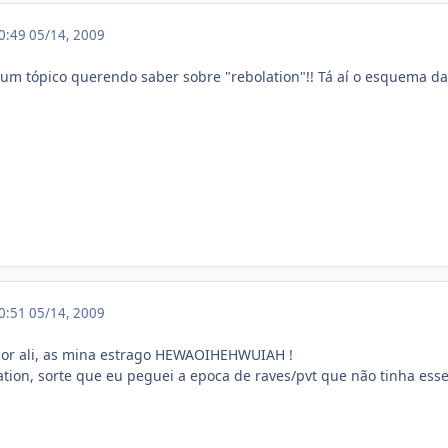
00:49
05/14, 2009
m tópico querendo saber sobre "rebolation"!! Tá aí o esquema da c
00:51
05/14, 2009
r ali, as mina estrago HEWAOIHEHWUIAH !
tion, sorte que eu peguei a epoca de raves/pvt que não tinha ess