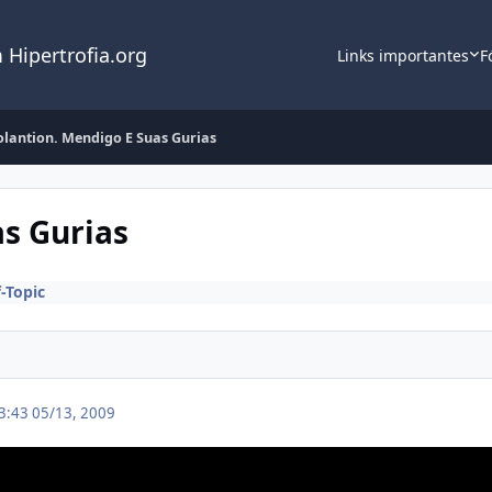
 Hipertrofia.org
Links importantes
F
lantion. Mendigo E Suas Gurias
s Gurias
-Topic
23:43
05/13, 2009