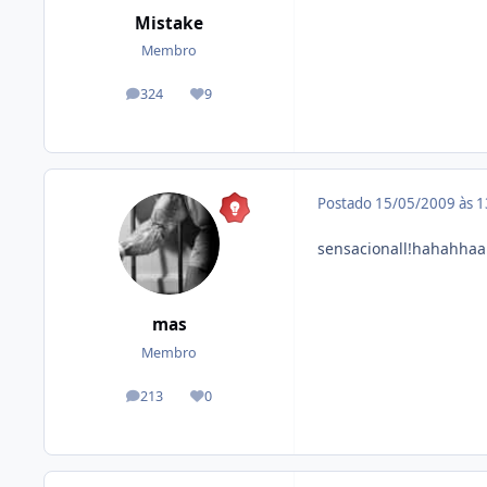
Mistake
Membro
324
9
posts
Reputação
Postado
15/05/2009 às 
sensacionall!hahahhaa
mas
Membro
213
0
posts
Reputação