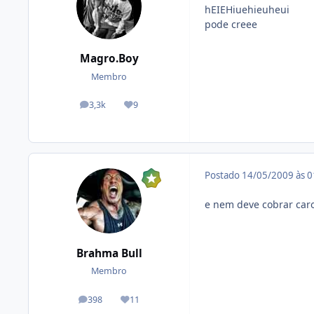
hEIEHiuehieuheui
pode creee
Magro.Boy
Membro
3,3k
9
posts
Reputação
Postado
14/05/2009 às 
e nem deve cobrar caro
Brahma Bull
Membro
398
11
posts
Reputação