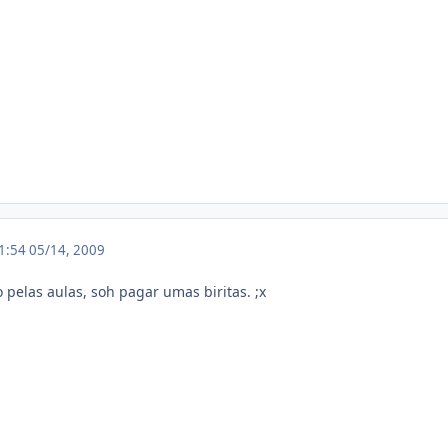
01:54
05/14, 2009
 pelas aulas, soh pagar umas biritas. ;x