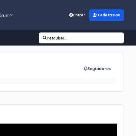
órum
Entrar
Cadastre-se
Pesquisar...
Seguidores