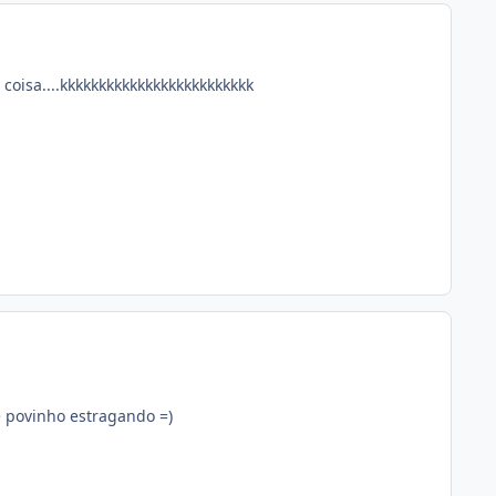
oisa....kkkkkkkkkkkkkkkkkkkkkkkkk
e povinho estragando =)