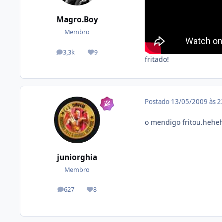
Magro.Boy
Membro
3,3k
9
posts
Reputação
fritado!
Postado
13/05/2009 às 
o mendigo fritou.hehe
juniorghia
Membro
627
8
posts
Reputação