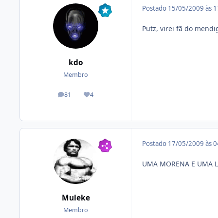
Postado
15/05/2009 às 
Putz, virei fã do mend
kdo
Membro
81
4
posts
Reputação
Postado
17/05/2009 às 
UMA MORENA E UMA LO
Muleke
Membro