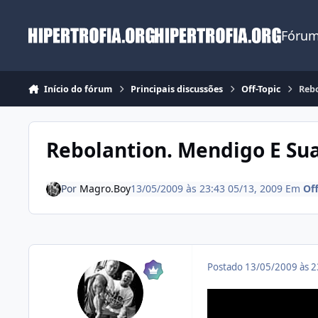
Ir para conteúdo
Fórum
Início do fórum
Principais discussões
Off-Topic
Rebo
Rebolantion. Mendigo E Sua
Por
Magro.Boy
13/05/2009 às 23:43
05/13, 2009
Em
Off
Postado
13/05/2009 às 