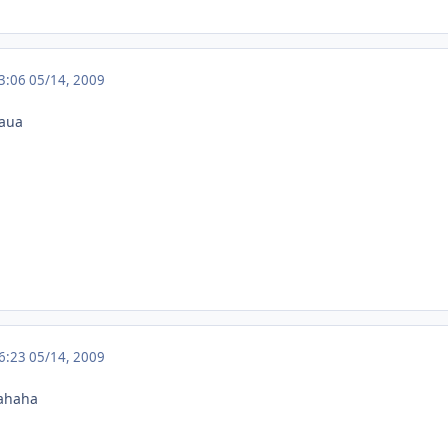
03:06
05/14, 2009
aua
16:23
05/14, 2009
hahaha