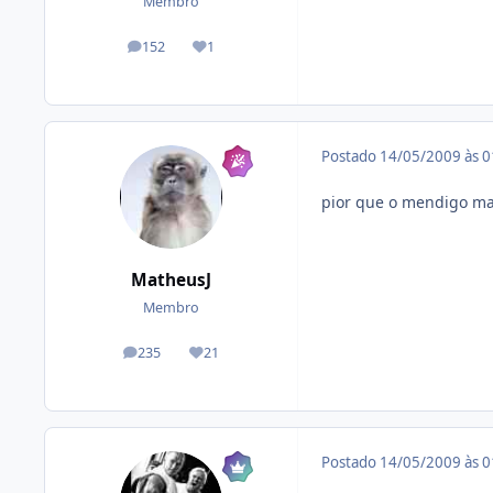
Membro
152
1
posts
Reputação
Postado
14/05/2009 às 
pior que o mendigo m
MatheusJ
Membro
235
21
posts
Reputação
Postado
14/05/2009 às 