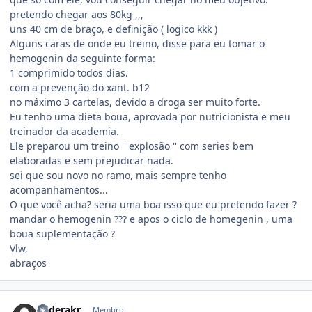
pretendo chegar aos 80kg ,,,
uns 40 cm de braço, e definição ( logico kkk )
Alguns caras de onde eu treino, disse para eu tomar o
hemogenin da seguinte forma:
1 comprimido todos dias.
com a prevenção do xant. b12
no máximo 3 cartelas, devido a droga ser muito forte.
Eu tenho uma dieta boua, aprovada por nutricionista e meu
treinador da academia.
Ele preparou um treino '' explosão '' com series bem
elaboradas e sem prejudicar nada.
sei que sou novo no ramo, mais sempre tenho
acompanhamentos...
O que você acha? seria uma boa isso que eu pretendo fazer ?
mandar o hemogenin ??? e apos o ciclo de homegenin , uma
boua suplementação ?
Vlw,
abraços
Estatísticas do autor
anderakr
Membro