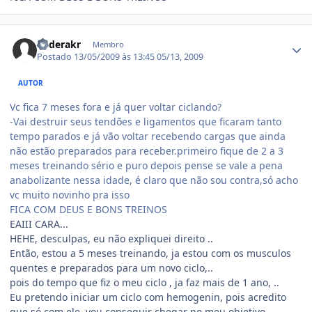
Estatísticas do autor
anderakr
Membro
Postado
13/05/2009 às 13:45
05/13, 2009
AUTOR
Vc fica 7 meses fora e já quer voltar ciclando?
-Vai destruir seus tendões e ligamentos que ficaram tanto
tempo parados e já vão voltar recebendo cargas que ainda
não estão preparados para receber.primeiro fique de 2 a 3
meses treinando sério e puro depois pense se vale a pena
anabolizante nessa idade, é claro que não sou contra,só acho
vc muito novinho pra isso
FICA COM DEUS E BONS TREINOS
EAIII CARA...
HEHE, desculpas, eu não expliquei direito ..
Então, estou a 5 meses treinando, ja estou com os musculos
quentes e preparados para um novo ciclo,..
pois do tempo que fiz o meu ciclo , ja faz mais de 1 ano, ..
Eu pretendo iniciar um ciclo com hemogenin, pois acredito
que só com ele, vou conseguir chegar no meu objetivo.