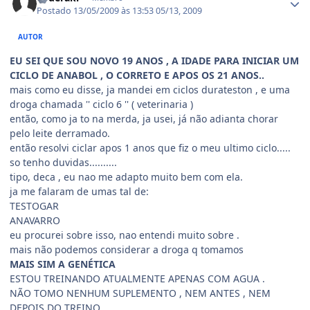
Postado
13/05/2009 às 13:53
05/13, 2009
AUTOR
EU SEI QUE SOU NOVO 19 ANOS , A IDADE PARA INICIAR UM
CICLO DE ANABOL , O CORRETO E APOS OS 21 ANOS..
mais como eu disse, ja mandei em ciclos durateston , e uma
droga chamada '' ciclo 6 '' ( veterinaria )
então, como ja to na merda, ja usei, já não adianta chorar
pelo leite derramado.
então resolvi ciclar apos 1 anos que fiz o meu ultimo ciclo.....
so tenho duvidas..........
tipo, deca , eu nao me adapto muito bem com ela.
ja me falaram de umas tal de:
TESTOGAR
ANAVARRO
eu procurei sobre isso, nao entendi muito sobre .
mais não podemos considerar a droga q tomamos
MAIS SIM A GENÉTICA
ESTOU TREINANDO ATUALMENTE APENAS COM AGUA .
NÃO TOMO NENHUM SUPLEMENTO , NEM ANTES , NEM
DEPOIS DO TREINO.