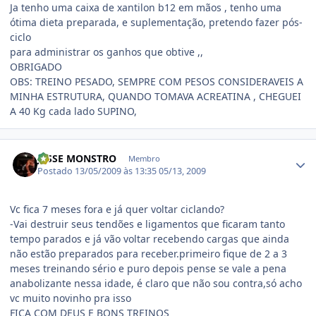
Ja tenho uma caixa de xantilon b12 em mãos , tenho uma
ótima dieta preparada, e suplementação, pretendo fazer pós-
ciclo
para administrar os ganhos que obtive ,,
OBRIGADO
OBS: TREINO PESADO, SEMPRE COM PESOS CONSIDERAVEIS A
MINHA ESTRUTURA, QUANDO TOMAVA ACREATINA , CHEGUEI
A 40 Kg cada lado SUPINO,
Estatísticas do autor
JESSE MONSTRO
Membro
Postado
13/05/2009 às 13:35
05/13, 2009
Vc fica 7 meses fora e já quer voltar ciclando?
-Vai destruir seus tendões e ligamentos que ficaram tanto
tempo parados e já vão voltar recebendo cargas que ainda
não estão preparados para receber.primeiro fique de 2 a 3
meses treinando sério e puro depois pense se vale a pena
anabolizante nessa idade, é claro que não sou contra,só acho
vc muito novinho pra isso
FICA COM DEUS E BONS TREINOS