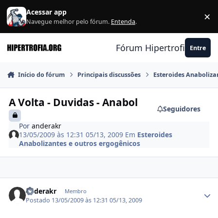
Ir para conteúdo
Acessar app
×
F
Navegue melhor pelo fórum.
Entenda
.
Fórum Hipertrofia.org
Entre
Início do fórum
Principais discussões
Esteroides Anaboliza
A Volta - Duvidas - Anabol
Seguidores
Por
anderakr
13/05/2009 às 12:31
05/13, 2009
Em
Esteroides
Anabolizantes e outros ergogênicos
Estatísticas do autor
anderakr
Membro
Postado
13/05/2009 às 12:31
05/13, 2009