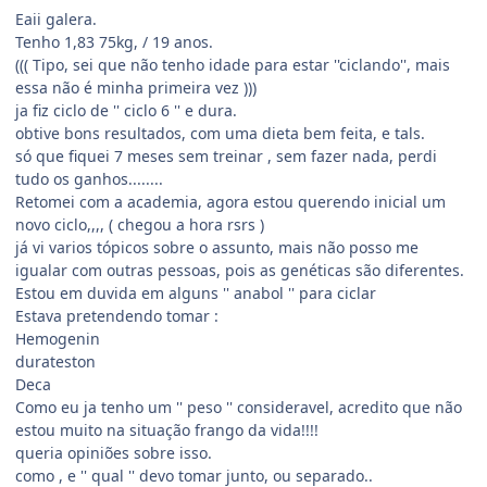
Eaii galera.
Tenho 1,83 75kg, / 19 anos.
((( Tipo, sei que não tenho idade para estar ''ciclando'', mais
essa não é minha primeira vez )))
ja fiz ciclo de '' ciclo 6 '' e dura.
obtive bons resultados, com uma dieta bem feita, e tals.
só que fiquei 7 meses sem treinar , sem fazer nada, perdi
tudo os ganhos........
Retomei com a academia, agora estou querendo inicial um
novo ciclo,,,, ( chegou a hora rsrs )
já vi varios tópicos sobre o assunto, mais não posso me
igualar com outras pessoas, pois as genéticas são diferentes.
Estou em duvida em alguns '' anabol '' para ciclar
Estava pretendendo tomar :
Hemogenin
durateston
Deca
Como eu ja tenho um '' peso '' consideravel, acredito que não
estou muito na situação frango da vida!!!!
queria opiniões sobre isso.
como , e '' qual '' devo tomar junto, ou separado..