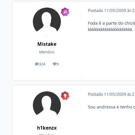
Postado
11/05/2009 às 
Foda é a parte do chicl
kkkkkkkkkkkkkkkkkkkkk
Mistake
Membro
324
9
posts
Reputação
Postado
11/05/2009 às 
Sou andressa e tenho
h1kenzx