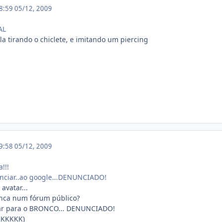
18:59
05/12, 2009
AL
la tirando o chiclete, e imitando um piercing
19:58
05/12, 2009
!!!
nciar..ao google...DENUNCIADO!
avatar...
anca num fórum público?
ar para o BRONCO... DENUNCIADO!
KKKKK)