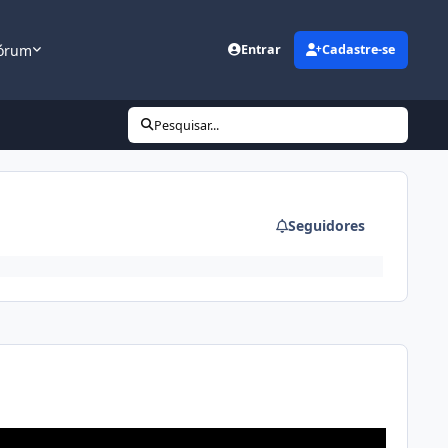
órum
Entrar
Cadastre-se
Pesquisar...
Seguidores