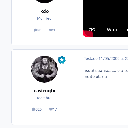
kdo
Membro
81
4
posts
Reputação
Postado
11/05/2009 às 
hsuahsuahsua.... e a pa
muito otária
castrogfx
Membro
325
17
posts
Reputação