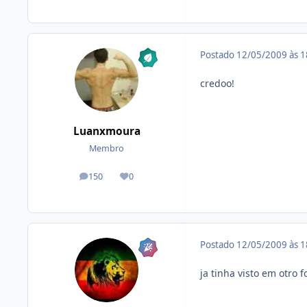
Postado
12/05/2009 às 
credoo!
Luanxmoura
Membro
150
0
posts
Reputação
Postado
12/05/2009 às 
ja tinha visto em otro