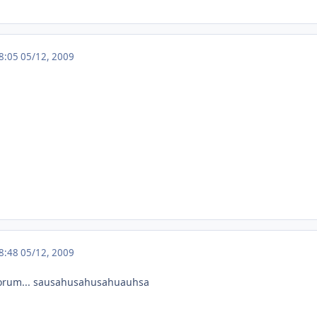
18:05
05/12, 2009
18:48
05/12, 2009
 forum... sausahusahusahuauhsa