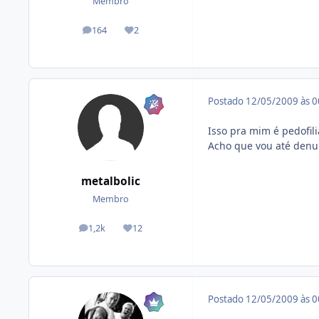
Membro
164
2
posts
Reputação
Postado
12/05/2009 às 
Isso pra mim é pedofilia
Acho que vou até denu
metalbolic
Membro
1,2k
12
posts
Reputação
Postado
12/05/2009 às 