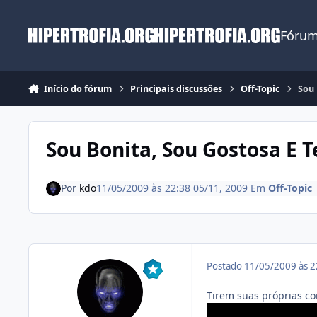
Ir para conteúdo
Fórum
Início do fórum
Principais discussões
Off-Topic
Sou 
Sou Bonita, Sou Gostosa E 
Por
kdo
11/05/2009 às 22:38
05/11, 2009
Em
Off-Topic
Postado
11/05/2009 às 
Tirem suas próprias co