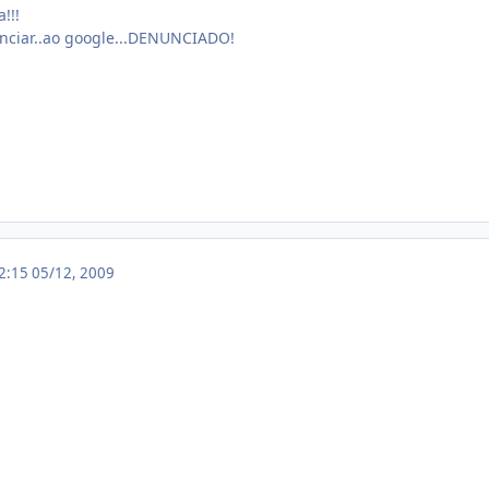
!!!
nciar..ao google...DENUNCIADO!
12:15
05/12, 2009