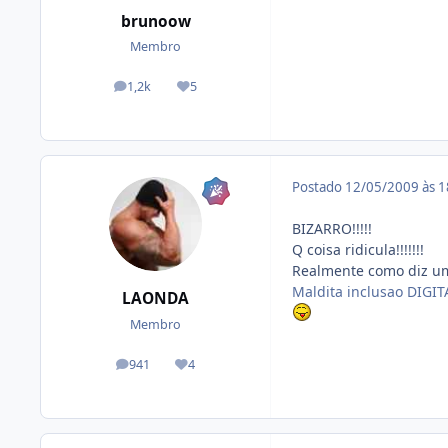
brunoow
Membro
1,2k
5
posts
Reputação
Postado
12/05/2009 às 
BIZARRO!!!!!
Q coisa ridicula!!!!!!!
Realmente como diz um
Maldita inclusao DIGIT
LAONDA
Membro
941
4
posts
Reputação