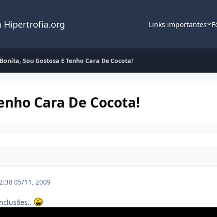
 Hipertrofia.org
Links importantes
F
Bonita, Sou Gostosa E Tenho Cara De Cocota!
Tenho Cara De Cocota!
22:38
05/11, 2009
nclusões..