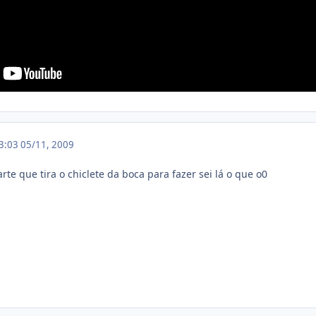
23:03
05/11, 2009
rte que tira o chiclete da boca para fazer sei lá o que o0