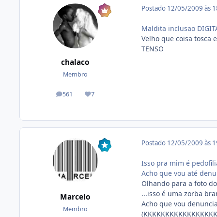
Postado
12/05/2009 às 
Maldita inclusao DIGIT
Velho que coisa tosca e
TENSO
chalaco
Membro
561
7
posts
Reputação
Postado
12/05/2009 às 
Isso pra mim é pedofilia
Acho que vou até denu
Olhando para a foto do 
...isso é uma zorba br
Marcelo
Acho que vou denunci
Membro
(KKKKKKKKKKKKKKKKK