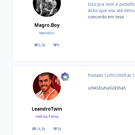
Isso pra mim é pedofilia
Acho que vou até denu
concordo em tese
Magro.Boy
Membro
3,3k
9
posts
Reputação
Postado
12/05/2009 às 
uHASEuhaSUEIhaS
LeandroTwin
Hall da Fama
14,3k
2k
posts
Reputação