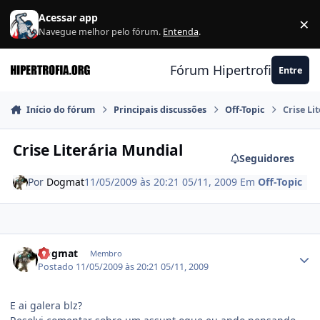
Ir para conteúdo
Acessar app
×
F
Navegue melhor pelo fórum.
Entenda
.
Fórum Hipertrofia.org
Entre
Início do fórum
Principais discussões
Off-Topic
Crise Li
Crise Literária Mundial
Seguidores
Por
Dogmat
11/05/2009 às 20:21
05/11, 2009
Em
Off-Topic
Estatísticas do autor
Dogmat
Membro
Postado
11/05/2009 às 20:21
05/11, 2009
E ai galera blz?