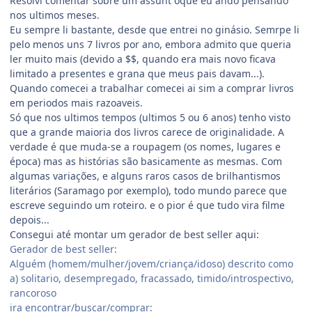
Resolvi comentar sobre um assunt oque eu ando pensando
nos ultimos meses.
Eu sempre li bastante, desde que entrei no ginásio. Semrpe li
pelo menos uns 7 livros por ano, embora admito que queria
ler muito mais (devido a $$, quando era mais novo ficava
limitado a presentes e grana que meus pais davam...).
Quando comecei a trabalhar comecei ai sim a comprar livros
em periodos mais razoaveis.
Só que nos ultimos tempos (ultimos 5 ou 6 anos) tenho visto
que a grande maioria dos livros carece de originalidade. A
verdade é que muda-se a roupagem (os nomes, lugares e
época) mas as histórias são basicamente as mesmas. Com
algumas variações, e alguns raros casos de brilhantismos
literários (Saramago por exemplo), todo mundo parece que
escreve seguindo um roteiro. e o pior é que tudo vira filme
depois...
Consegui até montar um gerador de best seller aqui:
Gerador de best seller:
Alguém (homem/mulher/jovem/criança/idoso) descrito como
a) solitario, desempregado, fracassado, timido/introspectivo,
rancoroso
ira encontrar/buscar/comprar: