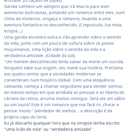
amizade. (O caçado de pipas)
Garota conhece um vampiro que irá leva-la para viver
aventuras esdruxulas, pintando um romance entre eles, num
clima de misterios, vingaça e romance, levando a uma
aventura fantastica no desconhecido. (Crepusculo, lua nova,
eclipse...)
Uma garota encontra outra e irão aprender sobre o sentido
da vida, junto com um pouco de cultura sobre os paises
muçulmanos. Uma lição sobre o sentido da vida e a
verdadeira amizade. (Cidade do sol).
"Um homem desconhecido tenta salvar da morte um suicida.
Ninguém sabe sua origem, seu nome sua história. Proclama
aos quatro ventos que a sociedades modernas se
converteram num hospício Global. Com uma eloqüência
cativante, começa a chamar seguidores para vender sonhos.
Ao mesmo tempo em que arrebata as pessoas e as liberta do
cárcere da rotina, arruma muitos inimigos. Será ele um sábio
ou um louco? Este é um romance que nos fará rir, chorar e
pensar muito." (vendedor de sonhos... a descrição é da
própria capa do livro).
Eu já descarto qualquer livro que na sinopse tenha escrito:
"Uma lição de vida" ou "verdadeira amizade"