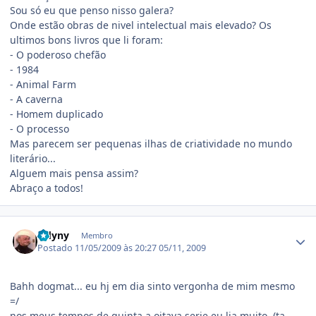
Sou só eu que penso nisso galera?
Onde estão obras de nivel intelectual mais elevado? Os
ultimos bons livros que li foram:
- O poderoso chefão
- 1984
- Animal Farm
- A caverna
- Homem duplicado
- O processo
Mas parecem ser pequenas ilhas de criatividade no mundo
literário...
Alguem mais pensa assim?
Abraço a todos!
Estatísticas do autor
Odyny
Membro
Postado
11/05/2009 às 20:27
05/11, 2009
Bahh dogmat... eu hj em dia sinto vergonha de mim mesmo
=/
nos meus tempos de quinta a oitava serie eu lia muito, (ta