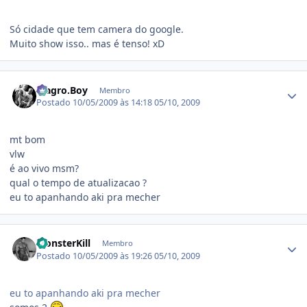
Só cidade que tem camera do google.
Muito show isso.. mas é tenso! xD
Estatísticas do autor
Magro.Boy
Membro
Postado
10/05/2009 às 14:18
05/10, 2009
mt bom
vlw
é ao vivo msm?
qual o tempo de atualizacao ?
eu to apanhando aki pra mecher
Estatísticas do autor
MonsterKill
Membro
Postado
10/05/2009 às 19:26
05/10, 2009
eu to apanhando aki pra mecher