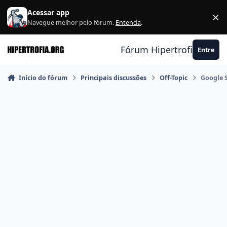
Ir para conteúdo
Acessar app
×
F
Navegue melhor pelo fórum.
Entenda
.
Fórum Hipertrofia.org
Entre
Início do fórum
Principais discussões
Off-Topic
Google 