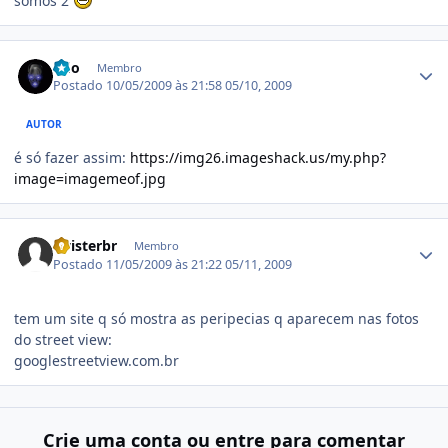
somos 2
Estatísticas do autor
kdo
Membro
Postado
10/05/2009 às 21:58
05/10, 2009
AUTOR
é só fazer assim:
https://img26.imageshack.us/my.php?
image=imagemeof.jpg
Estatísticas do autor
twisterbr
Membro
Postado
11/05/2009 às 21:22
05/11, 2009
tem um site q só mostra as peripecias q aparecem nas fotos
do street view:
googlestreetview.com.br
Crie uma conta ou entre para comentar