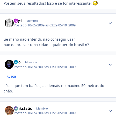
Postem seus resultados! Isso é se for interessante!
Estatísticas do autor
sky1
Membro
Postado
10/05/2009 às 03:29
05/10, 2009
ue mano nao entendi, nao consegui usar
nao da pra ver uma cidade qualquer do brasil n?
Estatísticas do autor
kdo
Membro
Postado
10/05/2009 às 13:00
05/10, 2009
AUTOR
só as que tem balões, as demais no máximo 50 metros do
chão.
Estatísticas do autor
funkstatic
Membro
Postado
10/05/2009 às 13:26
05/10, 2009