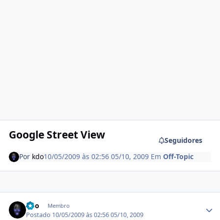
Google Street View
Seguidores
Por
kdo
10/05/2009 às 02:56
05/10, 2009
Em
Off-Topic
Estatísticas do autor
kdo
Membro
Postado
10/05/2009 às 02:56
05/10, 2009