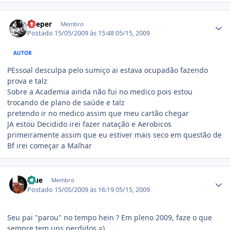
Estatísticas do autor
Keeper
Membro
Postado
15/05/2009 às 15:48
05/15, 2009
AUTOR
PEssoal desculpa pelo sumiço ai estava ocupadão fazendo
prova e talz
Sobre a Academia ainda não fui no medico pois estou
trocando de plano de saúde e talz
pretendo ir no medico assim que meu cartão chegar
JA estou Decidido irei fazer natação e Aerobicos
primeiramente assim que eu estiver mais seco em questão de
Bf irei começar a Malhar
Estatísticas do autor
True
Membro
Postado
15/05/2009 às 16:19
05/15, 2009
Seu pai "parou" no tempo hein ? Em pleno 2009, faze o que
sempre tem uns perdidos =)