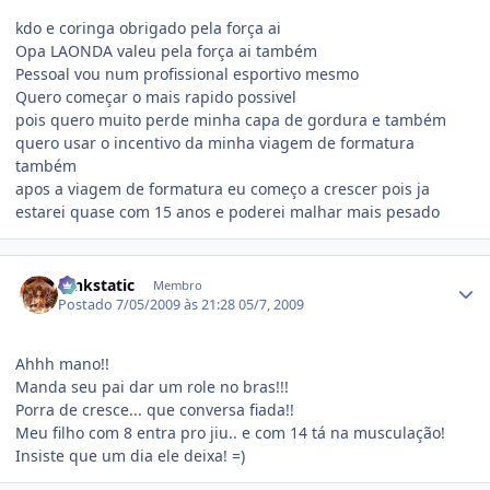
kdo e coringa obrigado pela força ai
Opa LAONDA valeu pela força ai também
Pessoal vou num profissional esportivo mesmo
Quero começar o mais rapido possivel
pois quero muito perde minha capa de gordura e também
quero usar o incentivo da minha viagem de formatura
também
apos a viagem de formatura eu começo a crescer pois ja
estarei quase com 15 anos e poderei malhar mais pesado
Estatísticas do autor
funkstatic
Membro
Postado
7/05/2009 às 21:28
05/7, 2009
Ahhh mano!!
Manda seu pai dar um role no bras!!!
Porra de cresce... que conversa fiada!!
Meu filho com 8 entra pro jiu.. e com 14 tá na musculação!
Insiste que um dia ele deixa! =)