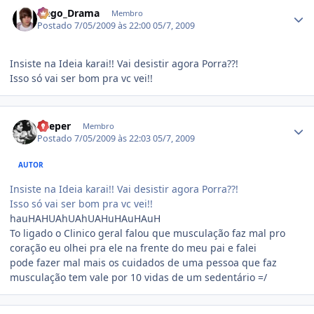
Estatísticas do autor
Nego_Drama
Membro
Postado
7/05/2009 às 22:00
05/7, 2009
Insiste na Ideia karai!! Vai desistir agora Porra??!
Isso só vai ser bom pra vc vei!!
Estatísticas do autor
Keeper
Membro
Postado
7/05/2009 às 22:03
05/7, 2009
AUTOR
Insiste na Ideia karai!! Vai desistir agora Porra??!
Isso só vai ser bom pra vc vei!!
hauHAHUAhUAhUAHuHAuHAuH
To ligado o Clinico geral falou que musculação faz mal pro
coração eu olhei pra ele na frente do meu pai e falei
pode fazer mal mais os cuidados de uma pessoa que faz
musculação tem vale por 10 vidas de um sedentário =/
Estatísticas do autor