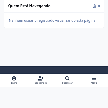
Quem Está Navegando
0
Nenhum usuário registrado visualizando esta página.
Modo Claro
Modo Escuro
Preferência do Sistema
f
i
Entre
Cadastre-se
Pesquisar
Menu
a
n
Política De Privacidade
Contato
Cookies
c
s
Fórum Hipertrofia
Powered by
Invision Community
e
t
b
a