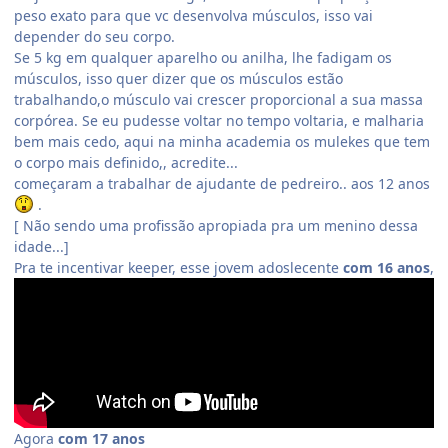
peso exato para que vc desenvolva músculos, isso vai
depender do seu corpo.
Se 5 kg em qualquer aparelho ou anilha, lhe fadigam os
músculos, isso quer dizer que os músculos estão
trabalhando,o músculo vai crescer proporcional a sua massa
corpórea. Se eu pudesse voltar no tempo voltaria, e malharia
bem mais cedo, aqui na minha academia os mulekes que tem
o corpo mais definido,, acredite...
começaram a trabalhar de ajudante de pedreiro.. aos 12 anos
.
[ Não sendo uma profissão apropiada pra um menino dessa
idade...]
Pra te incentivar keeper, esse jovem adoslecente
com 16 anos
,
Agora
com 17 anos