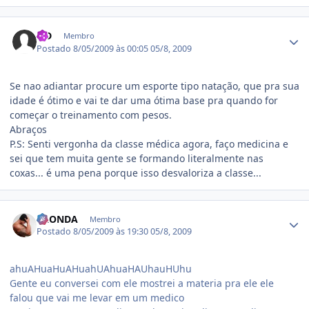
Estatísticas do autor
SiD
Membro
Postado
8/05/2009 às 00:05
05/8, 2009
Se nao adiantar procure um esporte tipo natação, que pra sua
idade é ótimo e vai te dar uma ótima base pra quando for
começar o treinamento com pesos.
Abraços
P.S: Senti vergonha da classe médica agora, faço medicina e
sei que tem muita gente se formando literalmente nas
coxas... é uma pena porque isso desvaloriza a classe...
Estatísticas do autor
LAONDA
Membro
Postado
8/05/2009 às 19:30
05/8, 2009
ahuAHuaHuAHuahUAhuaHAUhauHUhu
Gente eu conversei com ele mostrei a materia pra ele ele
falou que vai me levar em um medico