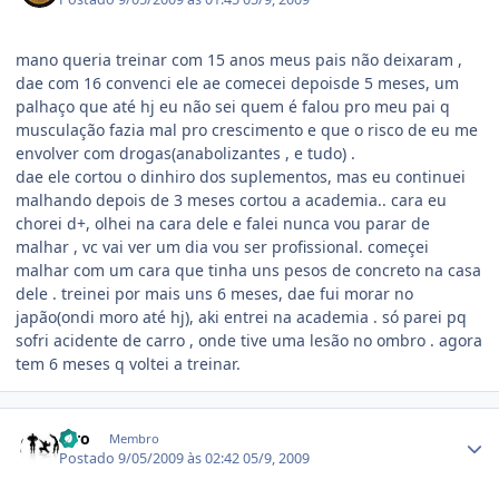
mano queria treinar com 15 anos meus pais não deixaram ,
dae com 16 convenci ele ae comecei depoisde 5 meses, um
palhaço que até hj eu não sei quem é falou pro meu pai q
musculação fazia mal pro crescimento e que o risco de eu me
envolver com drogas(anabolizantes , e tudo) .
dae ele cortou o dinhiro dos suplementos, mas eu continuei
malhando depois de 3 meses cortou a academia.. cara eu
chorei d+, olhei na cara dele e falei nunca vou parar de
malhar , vc vai ver um dia vou ser profissional. começei
malhar com um cara que tinha uns pesos de concreto na casa
dele . treinei por mais uns 6 meses, dae fui morar no
japão(ondi moro até hj), aki entrei na academia . só parei pq
sofri acidente de carro , onde tive uma lesão no ombro . agora
tem 6 meses q voltei a treinar.
Estatísticas do autor
Ciro
Membro
Postado
9/05/2009 às 02:42
05/9, 2009