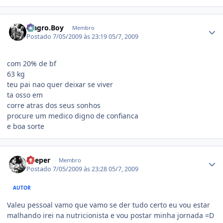
Estatísticas do autor
Magro.Boy
Membro
Postado
7/05/2009 às 23:19
05/7, 2009
com 20% de bf
63 kg
teu pai nao quer deixar se viver
ta osso em
corre atras dos seus sonhos
procure um medico digno de confianca
e boa sorte
Estatísticas do autor
Keeper
Membro
Postado
7/05/2009 às 23:28
05/7, 2009
AUTOR
Valeu pessoal vamo que vamo se der tudo certo eu vou estar
malhando irei na nutricionista e vou postar minha jornada =D