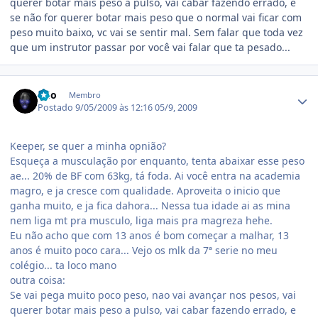
querer botar mais peso a pulso, vai cabar fazendo errado, e
se não for querer botar mais peso que o normal vai ficar com
peso muito baixo, vc vai se sentir mal. Sem falar que toda vez
que um instrutor passar por você vai falar que ta pesado...
Estatísticas do autor
kdo
Membro
Postado
9/05/2009 às 12:16
05/9, 2009
Keeper, se quer a minha opnião?
Esqueça a musculação por enquanto, tenta abaixar esse peso
ae... 20% de BF com 63kg, tá foda. Ai você entra na academia
magro, e ja cresce com qualidade. Aproveita o inicio que
ganha muito, e ja fica dahora... Nessa tua idade ai as mina
nem liga mt pra musculo, liga mais pra magreza hehe.
Eu não acho que com 13 anos é bom começar a malhar, 13
anos é muito poco cara... Vejo os mlk da 7ª serie no meu
colégio... ta loco mano
outra coisa:
Se vai pega muito poco peso, nao vai avançar nos pesos, vai
querer botar mais peso a pulso, vai cabar fazendo errado, e