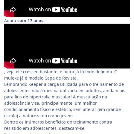
Agora
com 17 anos
, veja ele cresceu bastante, e outra já tá todo definido. O
muleke já é modelo Capa de Revista.
Lembrando Keeper a carga utilizada para o treinamento de
adolescentes não á mesma utilizada em adultos, ainda mais
para fins de hipertrofia muscular! A musculação na
adolescência visa, principalmente, um melhor
condicionamento físico e estético, sem alterar (em grande
escala) a natureza do corpo jovem...
Dentre os inúmeros benefícios do treinamento contra
resistido em adolescentes, destacam-se: