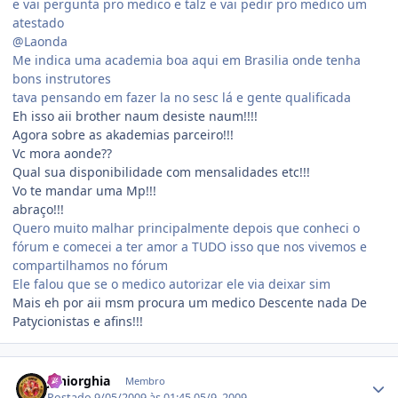
e vai pergunta pro medico e talz e vai pedir pro medico um
atestado
@Laonda
Me indica uma academia boa aqui em Brasilia onde tenha
bons instrutores
tava pensando em fazer la no sesc lá e gente qualificada
Eh isso aii brother naum desiste naum!!!!
Agora sobre as akademias parceiro!!!
Vc mora aonde??
Qual sua disponibilidade com mensalidades etc!!!
Vo te mandar uma Mp!!!
abraço!!!
Quero muito malhar principalmente depois que conheci o
fórum e comecei a ter amor a TUDO isso que nos vivemos e
compartilhamos no fórum
Ele falou que se o medico autorizar ele via deixar sim
Mais eh por aii msm procura um medico Descente nada De
Patycionistas e afins!!!
Estatísticas do autor
juniorghia
Membro
Postado
9/05/2009 às 01:45
05/9, 2009