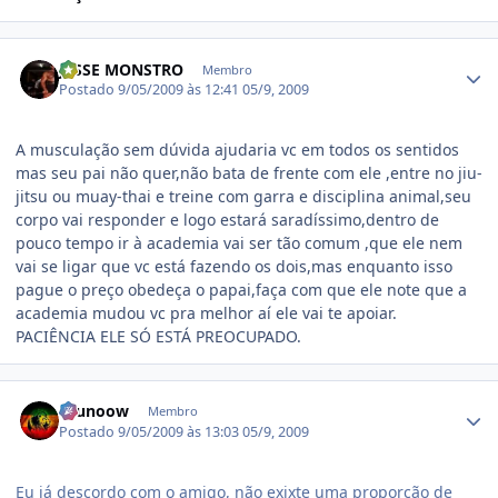
Estatísticas do autor
JESSE MONSTRO
Membro
Postado
9/05/2009 às 12:41
05/9, 2009
A musculação sem dúvida ajudaria vc em todos os sentidos
mas seu pai não quer,não bata de frente com ele ,entre no jiu-
jitsu ou muay-thai e treine com garra e disciplina animal,seu
corpo vai responder e logo estará saradíssimo,dentro de
pouco tempo ir à academia vai ser tão comum ,que ele nem
vai se ligar que vc está fazendo os dois,mas enquanto isso
pague o preço obedeça o papai,faça com que ele note que a
academia mudou vc pra melhor aí ele vai te apoiar.
PACIÊNCIA ELE SÓ ESTÁ PREOCUPADO.
Estatísticas do autor
brunoow
Membro
Postado
9/05/2009 às 13:03
05/9, 2009
Eu já descordo com o amigo, não exixte uma proporção de