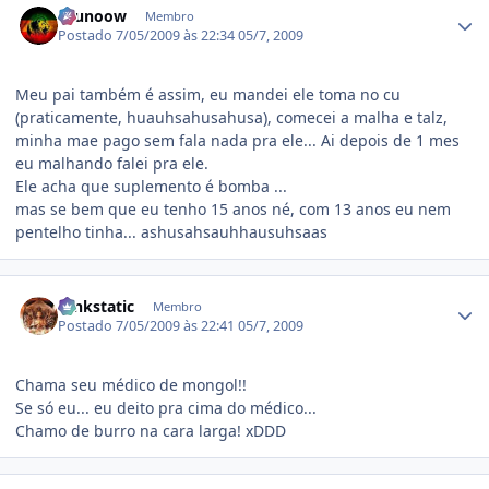
brunoow
Membro
Postado
7/05/2009 às 22:34
05/7, 2009
Meu pai também é assim, eu mandei ele toma no cu
(praticamente, huauhsahusahusa), comecei a malha e talz,
minha mae pago sem fala nada pra ele... Ai depois de 1 mes
eu malhando falei pra ele.
Ele acha que suplemento é bomba ...
mas se bem que eu tenho 15 anos né, com 13 anos eu nem
pentelho tinha... ashusahsauhhausuhsaas
Estatísticas do autor
funkstatic
Membro
Postado
7/05/2009 às 22:41
05/7, 2009
Chama seu médico de mongol!!
Se só eu... eu deito pra cima do médico...
Chamo de burro na cara larga! xDDD
Estatísticas do autor