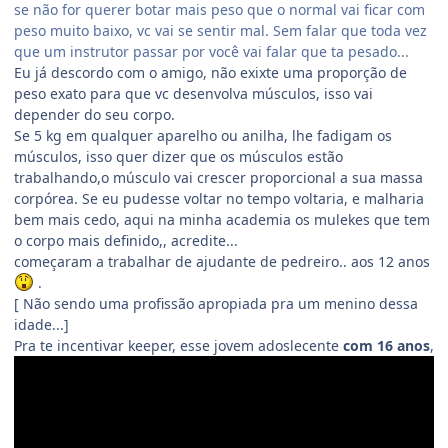
se não for querer botar mais peso que o normal vai ficar com
peso muito baixo, vc vai se sentir mal. Sem falar que toda vez
que um instrutor passar por você vai falar que ta pesado...
Eu já descordo com o amigo, não exixte uma proporção de
peso exato para que vc desenvolva músculos, isso vai
depender do seu corpo.
Se 5 kg em qualquer aparelho ou anilha, lhe fadigam os
músculos, isso quer dizer que os músculos estão
trabalhando,o músculo vai crescer proporcional a sua massa
corpórea. Se eu pudesse voltar no tempo voltaria, e malharia
bem mais cedo, aqui na minha academia os mulekes que tem
o corpo mais definido,, acredite...
começaram a trabalhar de ajudante de pedreiro.. aos 12 anos
.
[ Não sendo uma profissão apropiada pra um menino dessa
idade...]
Pra te incentivar keeper, esse jovem adoslecente
com 16 anos
,