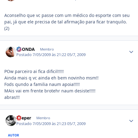
Aconselho que vc passe com um médico do esporte com seu
pai, já que ele precisa de tal afirmação para ficar tranquilo.
(2)
Estatísticas do autor
LAONDA
Membro
Postado
7/05/2009 às 21:22
05/7, 2009
POw parceiro ai fica dificil!!!!!
Ainda mais q vc ainda eh bem novinho msm!!
Fods qundo a familia naum apoia!!!!!
MAis vai em frente brotehr naum desiste!!!!!
abras!!!
Estatísticas do autor
Keeper
Membro
Postado
7/05/2009 às 21:23
05/7, 2009
AUTOR