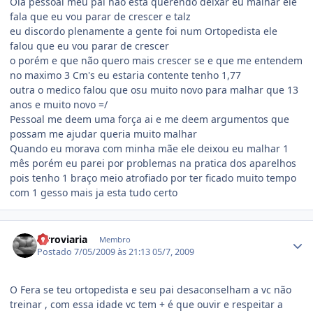
Olá pessoal meu pai não está querendo deixar eu malhar ele
fala que eu vou parar de crescer e talz
eu discordo plenamente a gente foi num Ortopedista ele
falou que eu vou parar de crescer
o porém e que não quero mais crescer se e que me entendem
no maximo 3 Cm's eu estaria contente tenho 1,77
outra o medico falou que osu muito novo para malhar que 13
anos e muito novo =/
Pessoal me deem uma força ai e me deem argumentos que
possam me ajudar queria muito malhar
Quando eu morava com minha mãe ele deixou eu malhar 1
mês porém eu parei por problemas na pratica dos aparelhos
pois tenho 1 braço meio atrofiado por ter ficado muito tempo
com 1 gesso mais ja esta tudo certo
Estatísticas do autor
ferroviaria
Membro
Postado
7/05/2009 às 21:13
05/7, 2009
O Fera se teu ortopedista e seu pai desaconselham a vc não
treinar , com essa idade vc tem + é que ouvir e respeitar a