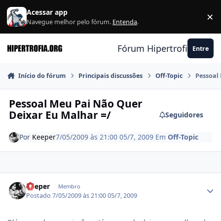
Ir para conteúdo
Acessar app
×
F
Navegue melhor pelo fórum.
Entenda
.
Fórum Hipertrofia.org
Entre
Início do fórum
Principais discussões
Off-Topic
Pessoal
Pessoal Meu Pai Não Quer
Deixar Eu Malhar =/
Seguidores
Por
Keeper
7/05/2009 às 21:00
05/7, 2009
Em
Off-Topic
Estatísticas do autor
Keeper
Membro
Postado
7/05/2009 às 21:00
05/7, 2009