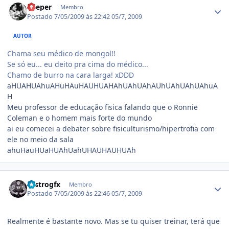
Keeper
Membro
Postado
7/05/2009 às 22:42
05/7, 2009
AUTOR
Chama seu médico de mongol!!
Se só eu... eu deito pra cima do médico...
Chamo de burro na cara larga! xDDD
aHUAHUAhuAHuHAuHAUHUAHAhUAhUAhAUhUAhUAhUAhuA
H
Meu professor de educação fisica falando que o Ronnie
Coleman e o homem mais forte do mundo
ai eu comecei a debater sobre fisiculturismo/hipertrofia com
ele no meio da sala
ahuHauHUaHUAhUahUHAUHAUHUAh
Estatísticas do autor
castrogfx
Membro
Postado
7/05/2009 às 22:46
05/7, 2009
Realmente é bastante novo. Mas se tu quiser treinar, terá que