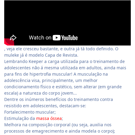
, veja ele cresceu bastante, e outra já tá todo definido. O
muleke já é modelo Capa de Revista.
Lembrando Keeper a carga utilizada para o treinamento de
adolescentes não á mesma utilizada em adultos, ainda mais
para fins de hipertrofia muscular! A musculação na
adolescência visa, principalmente, um melhor
condicionamento físico e estético, sem alterar (em grande
escala) a natureza do corpo jovem...
Dentre os inúmeros benefícios do treinamento contra
resistido em adolescentes, destacam-se:
Fortalecimento muscular;
Estimulação da
massa óssea
;
Melhora na composição corporal (ou seja, auxilia nos
processos de emagrecimento e ainda modela o corpo);