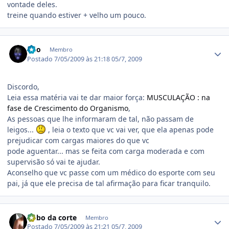
vontade deles.
treine quando estiver + velho um pouco.
Estatísticas do autor
kdo
Membro
Postado
7/05/2009 às 21:18
05/7, 2009
Discordo,
Leia essa matéria vai te dar maior força:
MUSCULAÇÃO : na
fase de Crescimento do Organismo
,
As pessoas que lhe informaram de tal, não passam de
leigos...
, leia o texto que vc vai ver, que ela apenas pode
prejudicar com cargas maiores do que vc
pode aguentar... mas se feita com carga moderada e com
supervisão só vai te ajudar.
Aconselho que vc passe com um médico do esporte com seu
pai, já que ele precisa de tal afirmação para ficar tranquilo.
Estatísticas do autor
Bobo da corte
Membro
Postado
7/05/2009 às 21:21
05/7, 2009