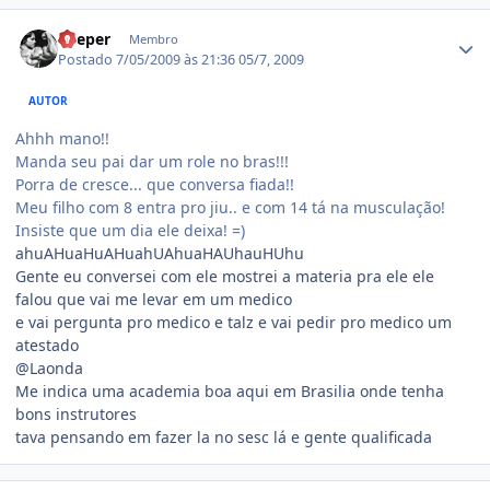
Estatísticas do autor
Keeper
Membro
Postado
7/05/2009 às 21:36
05/7, 2009
AUTOR
Ahhh mano!!
Manda seu pai dar um role no bras!!!
Porra de cresce... que conversa fiada!!
Meu filho com 8 entra pro jiu.. e com 14 tá na musculação!
Insiste que um dia ele deixa! =)
ahuAHuaHuAHuahUAhuaHAUhauHUhu
Gente eu conversei com ele mostrei a materia pra ele ele
falou que vai me levar em um medico
e vai pergunta pro medico e talz e vai pedir pro medico um
atestado
@Laonda
Me indica uma academia boa aqui em Brasilia onde tenha
bons instrutores
tava pensando em fazer la no sesc lá e gente qualificada