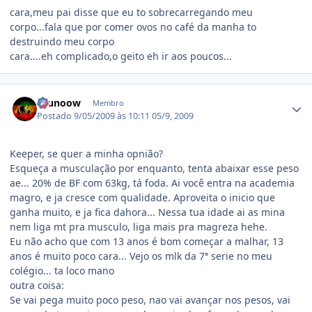
cara,meu pai disse que eu to sobrecarregando meu
corpo...fala que por comer ovos no café da manha to
destruindo meu corpo
cara....eh complicado,o geito eh ir aos poucos...
Estatísticas do autor
brunoow
Membro
Postado
9/05/2009 às 10:11
05/9, 2009
Keeper, se quer a minha opnião?
Esqueça a musculação por enquanto, tenta abaixar esse peso
ae... 20% de BF com 63kg, tá foda. Ai você entra na academia
magro, e ja cresce com qualidade. Aproveita o inicio que
ganha muito, e ja fica dahora... Nessa tua idade ai as mina
nem liga mt pra musculo, liga mais pra magreza hehe.
Eu não acho que com 13 anos é bom começar a malhar, 13
anos é muito poco cara... Vejo os mlk da 7ª serie no meu
colégio... ta loco mano
outra coisa:
Se vai pega muito poco peso, nao vai avançar nos pesos, vai