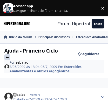
Ir para conteúdo
Acessar app
×
F
Navegue melhor pelo fórum.
Entenda
.
Fórum Hipertrofia.org
Entre
Início do fórum
Principais discussões
Esteroides Anaboliza
Ajuda - Primeiro Ciclo
Seguidores
Por
zebalao
7/05/2009 às 13:04
05/7, 2009
Em
Esteroides
Anabolizantes e outros ergogênicos
Estatísticas do autor
zebalao
Membro
Postado
7/05/2009 às 13:04
05/7, 2009