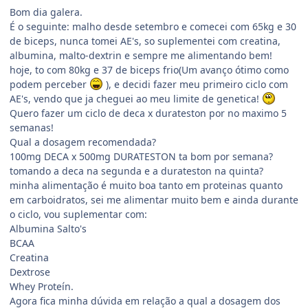
Bom dia galera.
É o seguinte: malho desde setembro e comecei com 65kg e 30
de biceps, nunca tomei AE's, so suplementei com creatina,
albumina, malto-dextrin e sempre me alimentando bem!
hoje, to com 80kg e 37 de biceps frio(Um avanço ótimo como
podem perceber
), e decidi fazer meu primeiro ciclo com
AE's, vendo que ja cheguei ao meu limite de genetica!
Quero fazer um ciclo de deca x durateston por no maximo 5
semanas!
Qual a dosagem recomendada?
100mg DECA x 500mg DURATESTON ta bom por semana?
tomando a deca na segunda e a durateston na quinta?
minha alimentação é muito boa tanto em proteinas quanto
em carboidratos, sei me alimentar muito bem e ainda durante
o ciclo, vou suplementar com:
Albumina Salto's
BCAA
Creatina
Dextrose
Whey Proteín.
Agora fica minha dúvida em relação a qual a dosagem dos