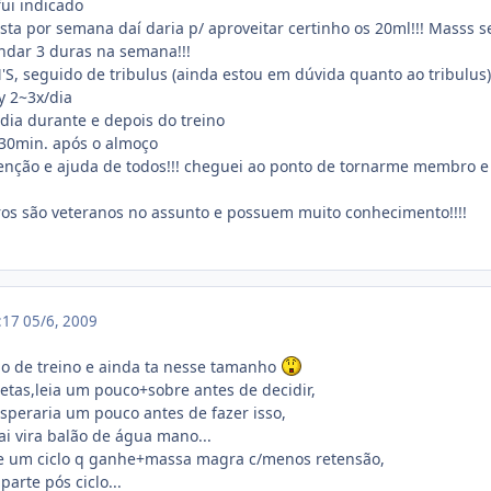
ui indicado
a por semana daí daria p/ aproveitar certinho os 20ml!!! Masss 
dar 3 duras na semana!!!
M'S, seguido de tribulus (ainda estou em dúvida quanto ao tribulus
 2~3x/dia
dia durante e depois do treino
 30min. após o almoço
tenção e ajuda de todos!!! cheguei ao ponto de tornarme membro e 
s são veteranos no assunto e possuem muito conhecimento!!!!
3:17
05/6, 2009
o de treino e ainda ta nesse tamanho
etas,leia um pouco+sobre antes de decidir,
peraria um pouco antes de fazer isso,
vai vira balão de água mano...
re um ciclo q ganhe+massa magra c/menos retensão,
arte pós ciclo...