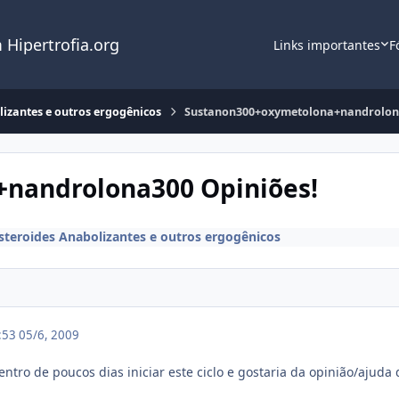
 Hipertrofia.org
Links importantes
F
lizantes e outros ergogênicos
Sustanon300+oxymetolona+nandrolona
nandrolona300 Opiniões!
steroides Anabolizantes e outros ergogênicos
2:53
05/6, 2009
ntro de poucos dias iniciar este ciclo e gostaria da opinião/ajuda 