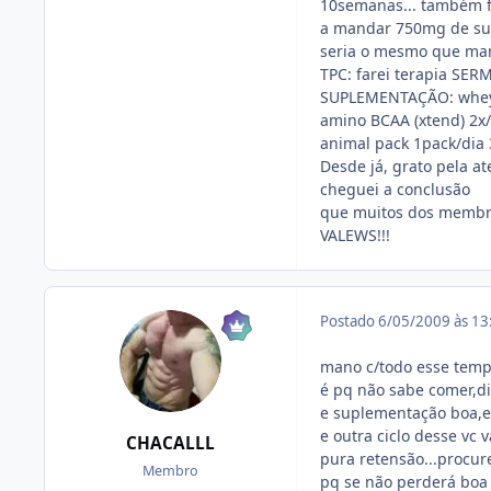
10semanas... também f
a mandar 750mg de sust
seria o mesmo que man
TPC: farei terapia SER
SUPLEMENTAÇÃO: whey
amino BCAA (xtend) 2x/
animal pack 1pack/dia
Desde já, grato pela a
cheguei a conclusão
que muitos dos membro
VALEWS!!!
Postado
6/05/2009 às 1
mano c/todo esse temp
é pq não sabe comer,di
e suplementação boa,es
e outra ciclo desse vc 
CHACALLL
pura retensão...procu
Membro
pq se não perderá boa p