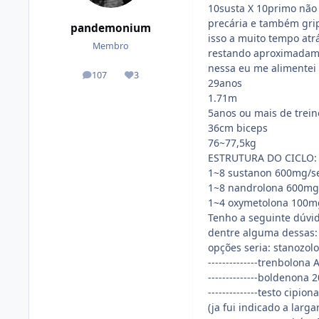
10susta X 10primo não 
precária e também grip
pandemonium
isso a muito tempo atr
Membro
restando aproximadam
nessa eu me alimentei 
107
3
posts
Reputação
29anos
1.71m
5anos ou mais de trein
36cm biceps
76~77,5kg
ESTRUTURA DO CICLO:
1~8 sustanon 600mg/
1~8 nandrolona 600m
1~4 oxymetolona 100mg
Tenho a seguinte dúvid
dentre alguma dessas:
opções seria: stanozol
--------------trenbolona
--------------boldenona
--------------testo cipi
(ja fui indicado a lar