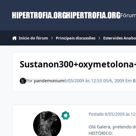
Ir para conteúdo
Fórum
Início do fórum
Principais discussões
Esteroides Anabo
Sustanon300+oxymetolona+
Por
pandemonium
6/05/2009 às 12:53
05/6, 2009
Em
E
Postado
6/05/2009 às 1
Olá Galera, pretendo de
HISTÓRICO: