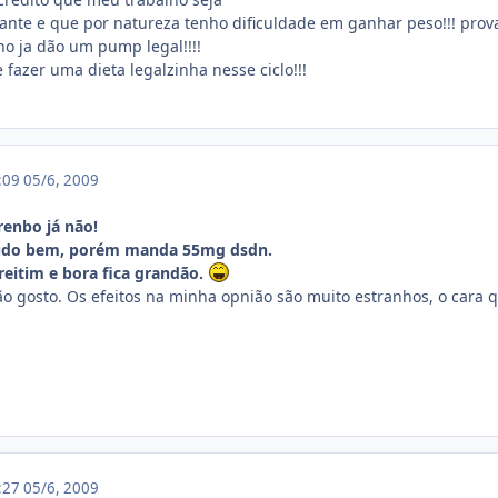
nte e que por natureza tenho dificuldade em ganhar peso!!! pro
no ja dão um pump legal!!!!
fazer uma dieta legalzinha nesse ciclo!!!
4:09
05/6, 2009
renbo já não!
 tudo bem, porém manda 55mg dsdn.
eitim e bora fica grandão.
 gosto. Os efeitos na minha opnião são muito estranhos, o cara 
4:27
05/6, 2009