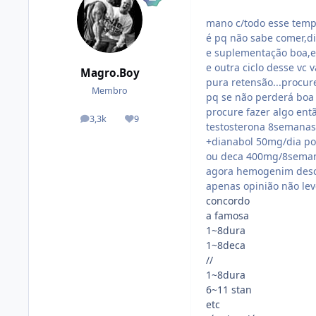
mano c/todo esse temp
é pq não sabe comer,di
e suplementação boa,es
e outra ciclo desse vc 
Magro.Boy
pura retensão...procu
Membro
pq se não perderá boa p
procure fazer algo entã
3,3k
9
posts
Reputação
testosterona 8semanas
+dianabol 50mg/dia p
ou deca 400mg/8seman
agora hemogenim descar
apenas opinião não lev
concordo
a famosa
1~8dura
1~8deca
//
1~8dura
6~11 stan
etc