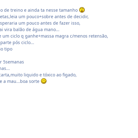
o de treino e ainda ta nesse tamanho
etas,leia um pouco+sobre antes de decidir,
peraria um pouco antes de fazer isso,
vai vira balão de água mano...
re um ciclo q ganhe+massa magra c/menos retensão,
arte pós ciclo...
o tipo
or 5semanas
as...
ta,muito liquido e tóxico ao figado,
e a mau...boa sorte