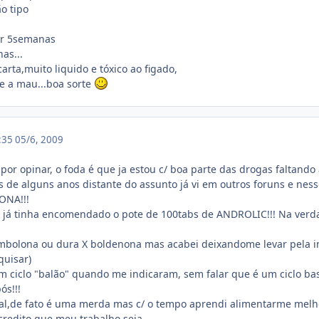
o tipo
or 5semanas
as...
ta,muito liquido e tóxico ao figado,
e a mau...boa sorte
3:35
05/6, 2009
por opinar, o foda é que ja estou c/ boa parte das drogas faltan
 de alguns anos distante do assunto já vi em outros foruns e 
ONA!!!
e, já tinha encomendado o pote de 100tabs de ANDROLIC!!! Na ver
rembolona ou dura X boldenona mas acabei deixandome levar pela 
quisar)
 ciclo "balão" quando me indicaram, sem falar que é um ciclo basic
ós!!!
al,de fato é uma merda mas c/ o tempo aprendi alimentarme melhor, 
acredito que meu trabalho seja