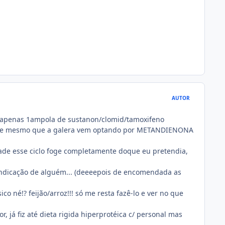
AUTOR
do apenas 1ampola de sustanon/clomid/tamoxifeno
nesse mesmo que a galera vem optando por METANDIENONA
dade esse ciclo foge completamente doque eu pretendia,
indicação de alguém... (deeeepois de encomendada as
o né!? feijão/arroz!!! só me resta fazê-lo e ver no que
já fiz até dieta rigida hiperprotéica c/ personal mas