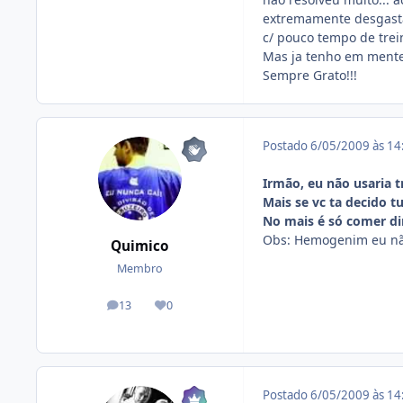
extremamente desgasta
c/ pouco tempo de trei
Mas ja tenho em mente 
Sempre Grato!!!
Postado
6/05/2009 às 1
Irmão, eu não usaria t
Mais se vc ta decido
No mais é só comer dir
Obs: Hemogenim eu não
Quimico
Membro
13
0
posts
Reputação
Postado
6/05/2009 às 1