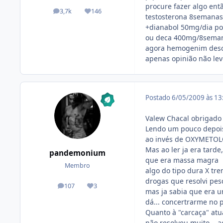
procure fazer algo entã
3,7k
146
posts
Reputação
testosterona 8semanas
+dianabol 50mg/dia p
ou deca 400mg/8seman
agora hemogenim descar
apenas opinião não lev
Postado
6/05/2009 às 1
Valew Chacal obrigado 
Lendo um pouco depois
ao invés de OXYMETOL
Mas ao ler ja era tard
pandemonium
que era massa magra
Membro
algo do tipo dura X t
drogas que resolvi pes
107
3
posts
Reputação
mas ja sabia que era um
dá... concertrarme no p
Quanto à "carcaça" atu
não resolveu muito... 