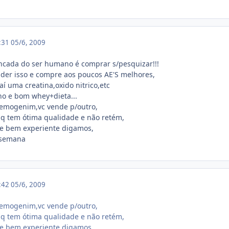
8:31
05/6, 2009
cada do ser humano é comprar s/pesquizar!!!
ender isso e compre aos poucos AE'S melhores,
í uma creatina,oxido nitrico,etc
o e bom whey+dieta...
hemogenim,vc vende p/outro,
 q tem ótima qualidade e não retém,
 e bem experiente digamos,
/semana
8:42
05/6, 2009
hemogenim,vc vende p/outro,
 q tem ótima qualidade e não retém,
 e bem experiente digamos,