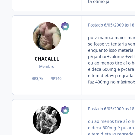
tá otimo já
Postado
6/05/2009 às 1
putz mano,a maior man
se fosse vc tentaria v
enquanto isso meteria a
p/ganhar+volume +velh
CHACALLL
ou ao menos tire aí o 
Membro
e deca 600mg é p/cara
e tem dieta+q regrada
3,7k
146
posts
Reputação
faz 400mg no máximo
Postado
6/05/2009 às 1
ou ao menos tire aí o 
e deca 600mg é p/cara
e tem dieta+q regrada