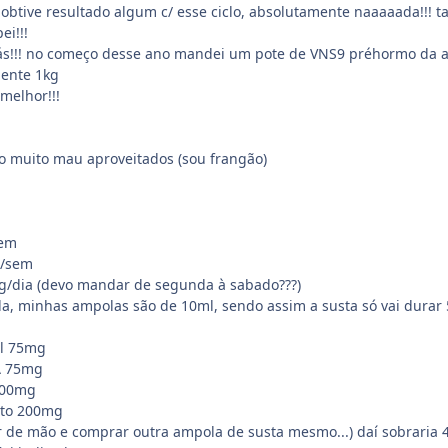
obtive resultado algum c/ esse ciclo, absolutamente naaaaada!!! ta
ei!!!
ás!!! no começo desse ano mandei um pote de VNS9 préhormo da am
ente 1kg
melhor!!!
o muito mau aproveitados (sou frangão)
sem
g/sem
/dia (devo mandar de segunda à sabado???)
a, minhas ampolas são de 10ml, sendo assim a susta só vai durar 
ol 75mg
 A 75mg
 200mg
onato 200mg
gar de mão e comprar outra ampola de susta mesmo...) daí sobraria