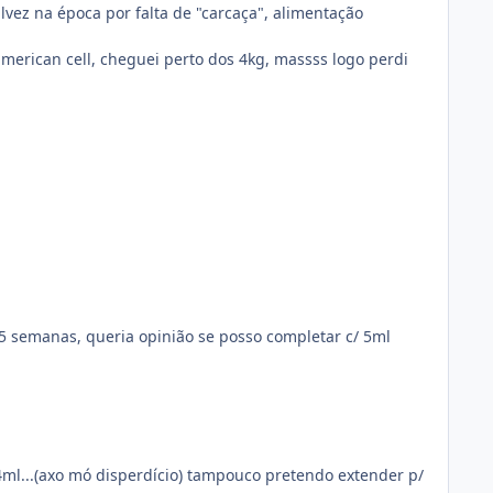
lvez na época por falta de "carcaça", alimentação
erican cell, cheguei perto dos 4kg, massss logo perdi
5 semanas, queria opinião se posso completar c/ 5ml
 4ml...(axo mó disperdício) tampouco pretendo extender p/