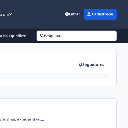
órum
Entrar
Cadastre-se
300 Opiniões!
Pesquisar...
Seguidores
dos mais experientes....