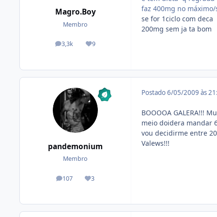
faz 400mg no máximo
Magro.Boy
se for 1ciclo com deca
Membro
200mg sem ja ta bom
3,3k
9
posts
Reputação
Postado
6/05/2009 às 2
BOOOOA GALERA!!! Muit
meio doidera mandar 60
vou decidirme entre 20
Valews!!!
pandemonium
Membro
107
3
posts
Reputação