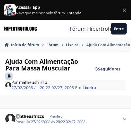
Ir para conteúdo
Acessar app
×
F
Navegue melhor pelo fórum.
Entenda
.
Fórum Hipertrofia.org
Entre
Início do fórum
Fórum
Lixeira
Ajuda Com Alimentação
Ajuda Com Alimentação
Para Massa Muscular
Seguidores
Por
matheusfrizzo
27/02/2008 às 20:22
02/27, 2008
Em
Lixeira
Estatísticas do autor
matheusfrizzo
Membro
Postado
27/02/2008 às 20:22
02/27, 2008