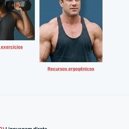
 exercícios
Recursos ergogênicos
Linguagem direta